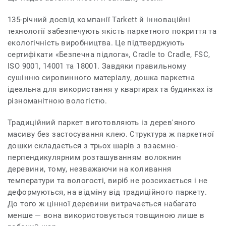
135-річний досвід компанії Tarkett й інноваційні
технології забезпечують якість паркетного покриття та
екологічність виробництва. Це підтверджують
сертифікати «Безпечна підлога», Cradle to Cradle, FSC,
ISO 9001, 14001 та 18001. Завдяки правильному
сушінню сировинного матеріалу, дошка паркетна
ідеальна для використання у квартирах та будинках із
різноманітною вологістю.
Традиційний паркет виготовляють із дерев'яного
масиву без застосування клею. Структура ж паркетної
дошки складається з трьох шарів з взаємно-
перпендикулярним розташуванням волокнин
деревини, тому, незважаючи на коливання
температури та вологості, виріб не розсихається і не
деформуються, на відміну від традиційного паркету.
До того ж цінної деревини витрачається набагато
менше — вона використовується товщиною лише в