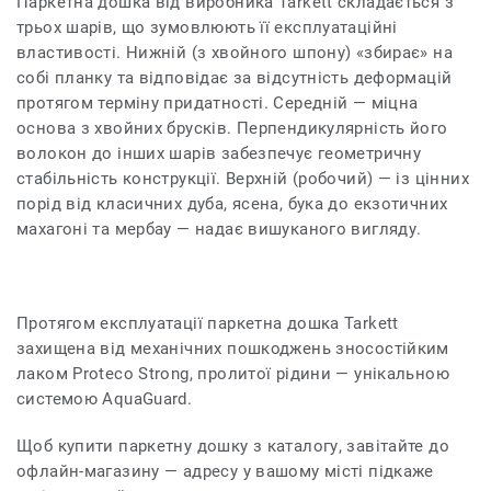
Паркетна дошка від виробника Tarkett складається з
трьох шарів, що зумовлюють її експлуатаційні
властивості. Нижній (з хвойного шпону) «збирає» на
собі планку та відповідає за відсутність деформацій
протягом терміну придатності. Середній — міцна
основа з хвойних брусків. Перпендикулярність його
волокон до інших шарів забезпечує геометричну
стабільність конструкції. Верхній (робочий) — із цінних
порід від класичних дуба, ясена, бука до екзотичних
махагоні та мербау — надає вишуканого вигляду.
Протягом експлуатації паркетна дошка Tarkett
захищена від механічних пошкоджень зносостійким
лаком Proteco Strong, пролитої рідини — унікальною
системою AquaGuard.
Щоб купити паркетну дошку з каталогу, завітайте до
офлайн-магазину — адресу у вашому місті підкаже