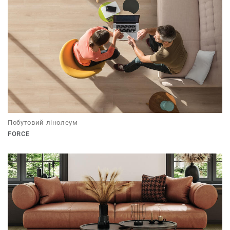
Побутовий лінолеум
FORCE