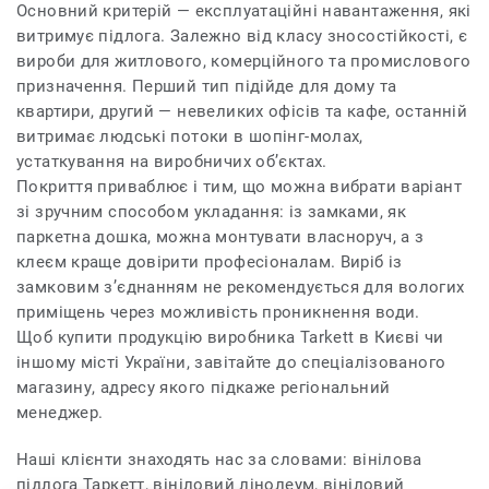
Основний критерій — експлуатаційні навантаження, які
витримує підлога. Залежно від класу зносостійкості, є
вироби для житлового, комерційного та промислового
призначення. Перший тип підійде для дому та
квартири, другий — невеликих офісів та кафе, останній
витримає людські потоки в шопінг-молах,
устаткування на виробничих об’єктах.
Покриття приваблює і тим, що можна вибрати варіант
зі зручним способом укладання: із замками, як
паркетна дошка, можна монтувати власноруч, а з
клеєм краще довірити професіоналам. Виріб із
замковим з’єднанням не рекомендується для вологих
приміщень через можливість проникнення води.
Щоб купити продукцію виробника Tarkett в Києві чи
іншому місті України, завітайте до спеціалізованого
магазину, адресу якого підкаже регіональний
менеджер.
Наші клієнти знаходять нас за словами: вінілова
підлога Таркетт, вініловий лінолеум, вініловий