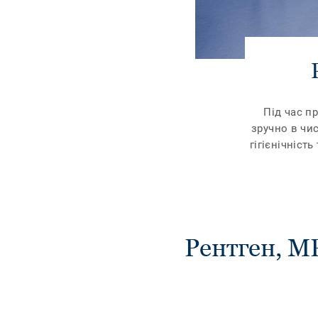
Під час п
зручно в чи
гігієнічніст
Рентген, М