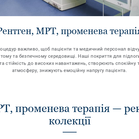
Рентген, МРТ, променева терапі
роцедур важливо, щоб пацієнти та медичний персонал відч
стому та безпечному середовищі. Наші покриття для підлог
ь та стійкість до високих навантажень, створюють спокійну
атмосферу, знижують емоційну напругу пацієнта.
РТ, променева терапія — р
колекції