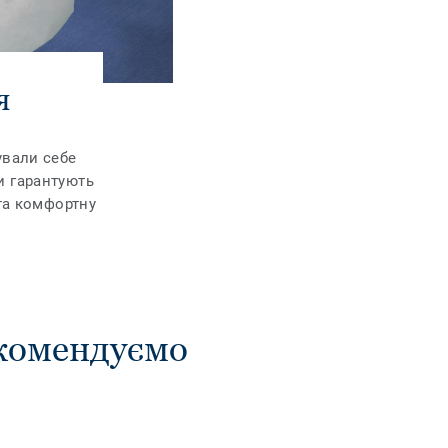
я
ували себе
и гарантують
 та комфортну
екомендуємо