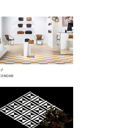
nyl
IXONOMI