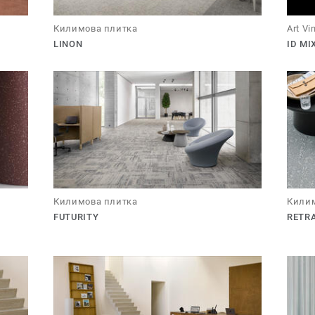
Килимова плитка
Art Vi
LINON
ID MI
Килимова плитка
Килим
FUTURITY
RETR