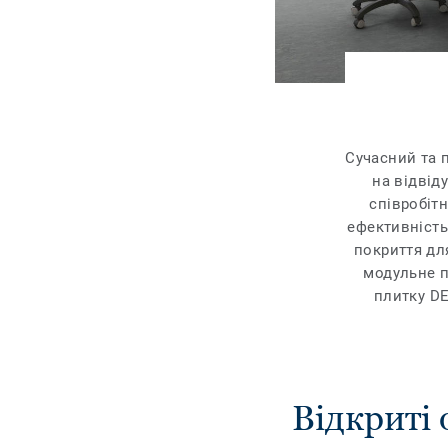
Сучасний та 
на відвід
співробіт
ефективність
покриття дл
модульне п
плитку DE
Відкриті 