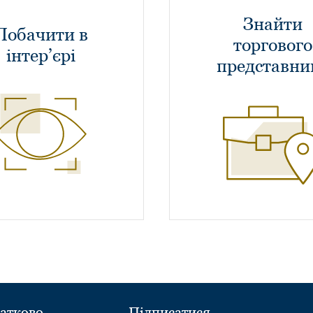
Знайти
Побачити в
торгового
інтер’єрі
представни
атково
Підписатися