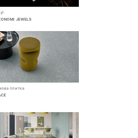
nyl
XONOMI JEWELS
ова плитка
ACE