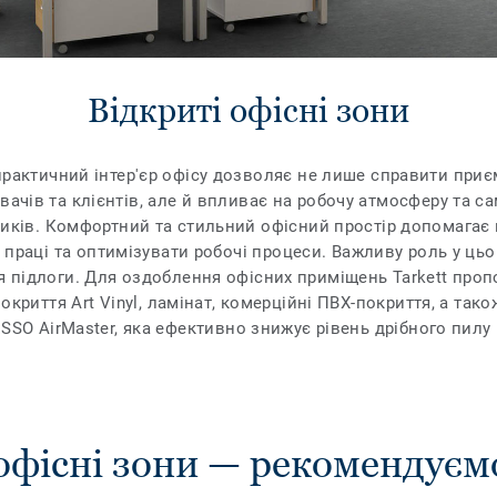
Відкриті офісні зони
практичний інтер'єр офісу дозволяє не лише справити при
увачів та клієнтів, але й впливає на робочу атмосферу та с
ників. Комфортний та стильний офісний простір допомагає
 праці та оптимізувати робочі процеси. Важливу роль у цьо
я підлоги. Для оздоблення офісних приміщень Tarkett проп
окриття Art Vinyl, ламінат, комерційні ПВХ-покриття, а так
SSO AirMaster, яка ефективно знижує рівень дрібного пилу 
офісні зони — рекомендуєм