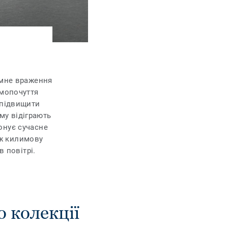
ємне враження
амопочуття
 підвищити
му відіграють
онує сучасне
ож килимову
в повітрі.
о колекції