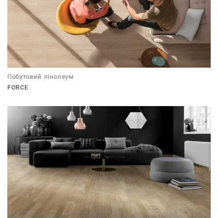
Побутовий лінолеум
FORCE