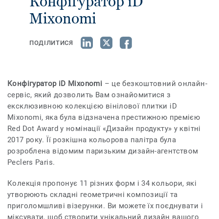
Конфігуратор iD
Mixonomi
ПОДІЛИТИСЯ
Конфігуратор iD Mixonomi
– це безкоштовний онлайн-
сервіс, який дозволить Вам ознайомитися з
ексклюзивною колекцією вінілової плитки iD
Mixonomi, яка була відзначена престижною премією
Red Dot Award у номінації «Дизайн продукту» у квітні
2017 року. Її розкішна кольорова палітра була
розроблена відомим паризьким дизайн-агентством
Peclers Paris.
Колекція пропонує 11 різних форм і 34 кольори, які
утворюють складні геометричні композиції та
приголомшливі візерунки. Ви можете їх поєднувати і
міксувати, щоб створити унікальний дизайн вашого