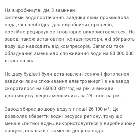
На виробництві діє 3 замкнені
системи водопостачання, завдяки яким промислова
вода, яка необхідна для виробничих процесів,
постійно рециркулює і повторно використовується. На
заводі також встановлені концентратори, які збирають
воду, що надходить від компресорів. Загалом таке
обладнання зменшило споживання води на 80 000 000
літрів на рік.
На даху будівлі були встановлені сонячні фотопанелі,
завдяки яким споживання електроенергії в на заводі
скоротилося на 65000 кВт/год на рік, а викиди
двоокису вуглецю зменшились на 29 тонн на рік.
Завод збирає дощову воду з площі 26 190 м². Це
дозволяє зберегти водні ресурси регіону, тому що
менше «питної води» використовується у виробничому
процесі, оскільки її замінює дощова вода.