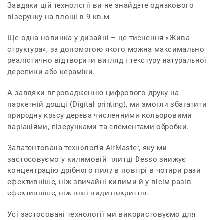
Завдяки цій технології ви не знайдете однакового
візерунку на площі в 9 кв.м!
Ще одна новинка у дизайні – це тиснення «Жива
структура», за допомогою якого можна максимально
реалістично відтворити вигляд і текстуру натуральної
деревини або кераміки.
А завдяки впровадженню цифрового друку на
паркетній дошці (Digital printing), ми змогли збагатити
природну красу дерева численними кольоровими
варіаціями, візерунками та елементами обробки.
Запатентована технологія
AirMaster, яку ми
застосовуємо у килимовій плитці Desso знижує
концентрацію дрібного пилу в повітрі в чотири рази
ефективніше, ніж звичайні килими й у вісім разів
ефективніше, ніж інші види покриттів.
Усі застосовані технології ми використовуємо для