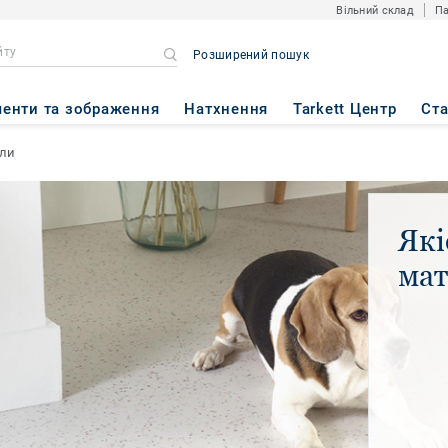
Вільний склад
Па
Розширений пошук
енти та зображення
Натхнення
Tarkett Центр
Ст
али
Які
мат