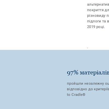
альтернати
покриття дл
різновиду п
підлоги та 
2019 році.
.
97% матеріалі
пройшли незалежну оц
відповідно до критерії
to Cradle®