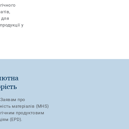
гічного
атів,
 для
продукції у
лютна
рість
 Заявам про
ність матеріалів (MHS)
огічним продуктовим
іям (EPD).