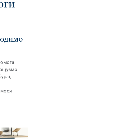
оги
ходимо
комога
рощуємо
урзі,
м
ємося