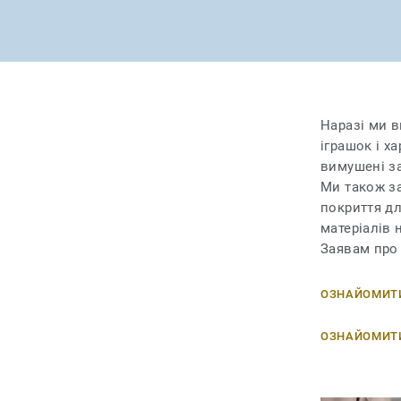
Наразі ми в
іграшок і х
вимушені за
Ми також за
покриття д
матеріалів 
Заявам про 
ОЗНАЙОМИТИ
ОЗНАЙОМИТИ