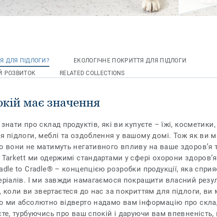
Я ДЛЯ ПІДЛОГИ?
ЕКОЛОГІЧНЕ ПОКРИТТЯ ДЛЯ ПІДЛОГИ
Й РОЗВИТОК
RELATED COLLECTIONS
окій має значення
 знати про склад продуктів, які ви купуєте – їжі, косметики,
я підлоги, меблі та оздоблення у вашому домі. Тож як ви 
о вони не матимуть негативного впливу на ваше здоров’я 
 Tarkett ми одержимі стандартами у сфері охорони здоров’я
adle to Cradle® – концепцією розробки продукції, яка спри
еріалів. І ми завжди намагаємося покращити власний резул
, коли ви звертаєтеся до нас за покриттям для підлоги, ви
що ми абсолютно відверто надамо вам інформацію про скла
єте, турбуючись про ваш спокій і даруючи вам впевненість,