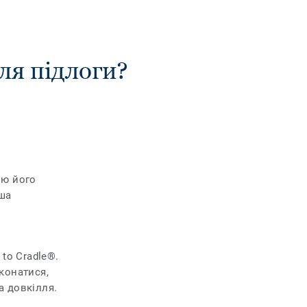
ля підлоги?
ію його
ьша
я
to Cradle®.
конатися,
а довкілля.