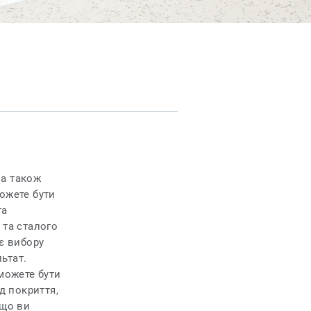
 а також
можете бути
та
 та сталого
яє вибору
ьтат.
 можете бути
д покриття,
 що ви