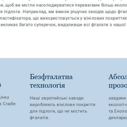
ви, щоб ви могли насолоджуватися перевагами більш еколо
я підлоги. Наприклад, ми вжили рішучих заходів щодо фтал
ластифікатора, що використовується у вінілових покриттях
викликає багато суперечок, видаливши всі фталати з нашої 
Безфталатна
Абсо
в
технологія
прозо
інку
Наші європейські заводи
завдяки
в Cradle
виробляють вінілове покриття
екологіч
для підлоги, що не містить
та Екол
фталатів.
декларац