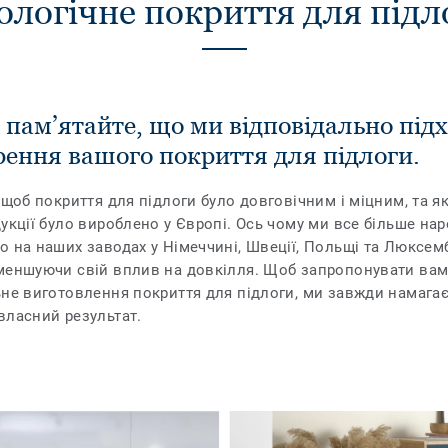
ологічне покриття для підл
пам’ятайте, що ми відповідально під
рення вашого покриття для підлоги.
 щоб покриття для підлоги було довговічним і міцним, та я
укції було вироблено у Європі. Ось чому ми все більше на
 на наших заводах у Німеччині, Швеції, Польщі та Люксемб
меншуючи свій вплив на довкілля. Щоб запропонувати ва
ьне виготовлення покриття для підлоги, ми завжди намага
власний результат.