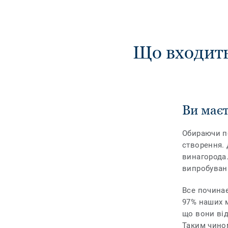
Що входить
Ви маєт
Обираючи по
створення. 
винагорода.
випробуванн
Все починає
97% наших м
що вони від
Таким чином