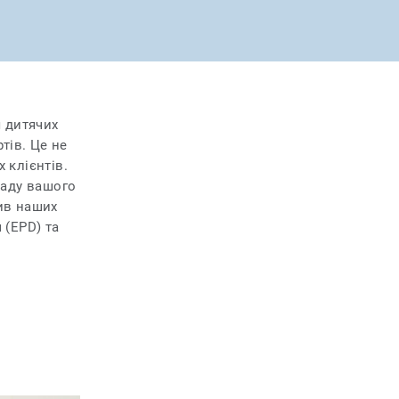
я дитячих
тів. Це не
 клієнтів.
ладу вашого
ив наших
 (EPD) та