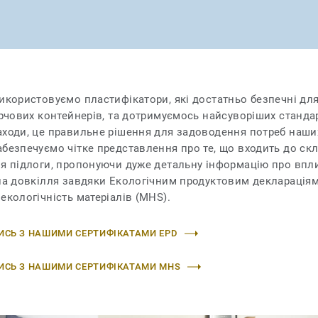
икористовуємо пластифікатори, які достатньо безпечні дл
арчових контейнерів, та дотримуємось найсуворіших стандар
ходи, це правильне рішення для задоводення потреб наших
безпечуємо чітке представлення про те, що входить до ск
ля підлоги, пропонуючи дуже детальну інформацію про впл
на довкілля завдяки Екологічним продуктовим деклараціям
екологічність матеріалів (MHS).
СЬ З НАШИМИ СЕРТИФІКАТАМИ EPD
СЬ З НАШИМИ СЕРТИФІКАТАМИ MHS