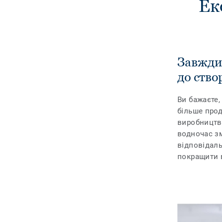
Ек
Завжди 
до ство
Ви бажаєте,
більше прод
виробництво
водночас з
відповідал
покращити 