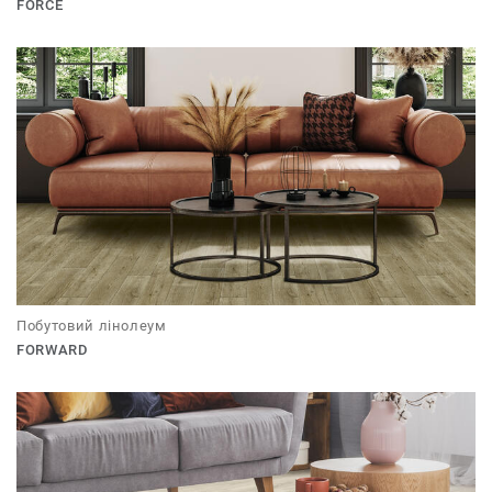
FORCE
Побутовий лінолеум
FORWARD