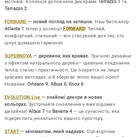
мотивів. Колекція доповнена декорами
Terrazzo 1
та
Terrazzo 2
.
FORWARD
— новий погляд на затишок
. Наш бестселер
Atlanta 1
тепер у колекції
FORWARD
! Теплий,
комфортний, стильний — він створений для тих, хто
цінує домашню гармонію.
SUPERNOVA
— деревина, яка вражає.
Три нові дизайни
з ефектом натурального дерева— ідеальне поєднання
тепла, стилю і практичності. Це покриття не лише
красиво виглядає, а й зберігає тепло вашої оселі!
Новинки:
Orleans 9
,
Albus 6
,
Knox 6
.
EVOLUTION Live
— знайомі декори в нових
кольорах.
Зустрічайте оновлення у вже відомих
дизайнах!
Albus 7
та
Bavaria 4
— це сучасність, яка
підкреслить унікальність вашого простору.
START
— мінімалізм, який надихає.
Сірі відтінки