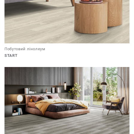
Побутовий лінолеум
START