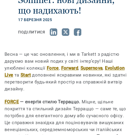
що надихають!
17 БЕРЕЗНЯ 2025
ПОДІЛИТИСЯ
Весна — це час оновлення, і ми в Tarkett з радістю
даруємо вам новий подих у світі інтер’єру! Наші
улюблені колекції
Force
,
Forward
,
Supernova
,
Evolution
Live
та
Start
доповнені яскравими новинки, які здатні
перетворити будь-який простір на справжній витвір
дизайну.
FORCE
— енергія стилю Терраццо.
Міцне, щільне
покриття та стильний дизайн Терраццо — саме те, що
потрібно для елегантного дому або сучасного офісу.
Це справжня знахідка для поціновувачів вишуканих
венеціанських, середземноморських чи італійських