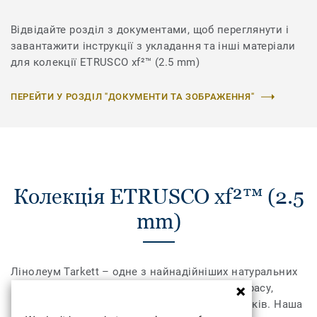
Відвідайте розділ з документами, щоб переглянути і
завантажити інструкції з укладання та інші матеріали
для колекції ETRUSCO xf²™ (2.5 mm)
ПЕРЕЙТИ У РОЗДІЛ "ДОКУМЕНТИ ТА ЗОБРАЖЕННЯ"
Колекція ETRUSCO xf²™ (2.5
mm)
Лінолеум Tarkett – одне з найнадійніших натуральних
покриттів для підлоги, яке цінують за його красу,
комфорт і довговічність вже протягом 150 років. Наша