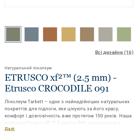
Всі дизайни (16)
Натуральний лінолеум
ETRUSCO xf²™ (2.5 mm) -
Etrusco CROCODILE 091
Лінолеум Tarkett – одне з найнадійніших натуральних
покриттів для підлоги, яке цінують за його красу,
комфорт і довговічність вже протягом 150 років. Наша
колекція Etrusco xf² (2,5 мм) на 94% складається з
Далі
натуральних матеріалів і нараховує 16 яскравих і
спокійних кольорів. Цей лінолеум має унікальний