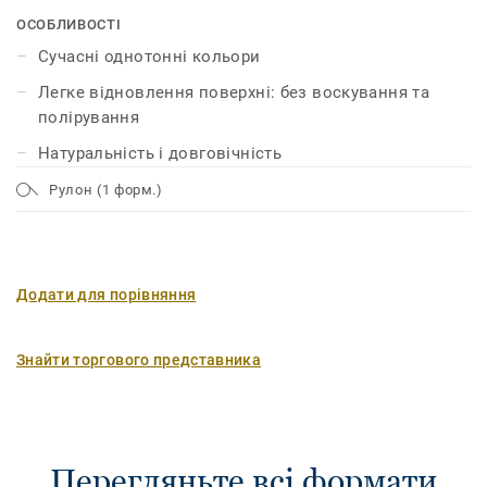
захист поверхні xf², який робить його довговічним,
ОСОБЛИВОСТІ
надійним, економічним і легким у догляді.
Сучасні однотонні кольори
Легке відновлення поверхні: без воскування та
полірування
Натуральність і довговічність
Рулон (1 форм.)
Додати для порівняння
Знайти торгового представника
Перегляньте всі формати