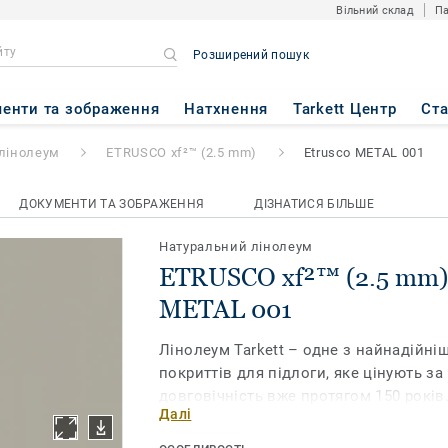
Вільний склад
Па
Розширений пошук
2.5 mm)
- Etrusco METAL 001
енти та зображення
Натхнення
Tarkett Центр
Ст
лінолеум
ETRUSCO xf²™ (2.5 mm)
Etrusco METAL 001
ДОКУМЕНТИ ТА ЗОБРАЖЕННЯ
ДІЗНАТИСЯ БІЛЬШЕ
Натуральний лінолеум
ETRUSCO xf²™ (2.5 mm) 
METAL 001
Лінолеум Tarkett – одне з найнадійні
покриттів для підлоги, яке цінують за
довговічність вже протягом 150 років
Далі
Etrusco xf² (2,5 мм) на 94% складаєть
матеріалів і нараховує 16 яскравих і 