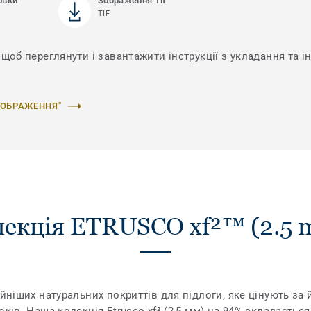
овки
Зображення Tif
TIF
щоб переглянути і завантажити інструкції з укладання та і
ЗОБРАЖЕННЯ"
екція ETRUSCO xf²™ (2.5 
йніших натуральних покриттів для підлоги, яке цінують за 