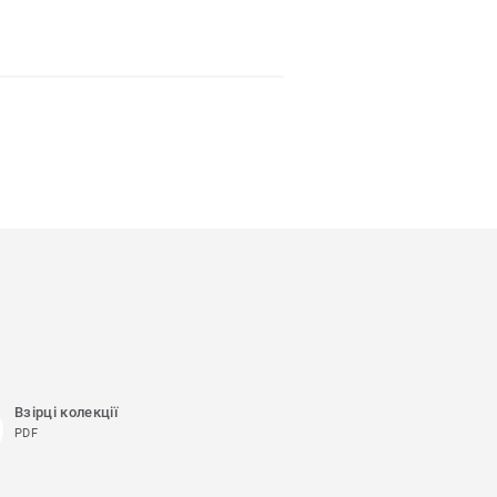
Взірці колекції
PDF