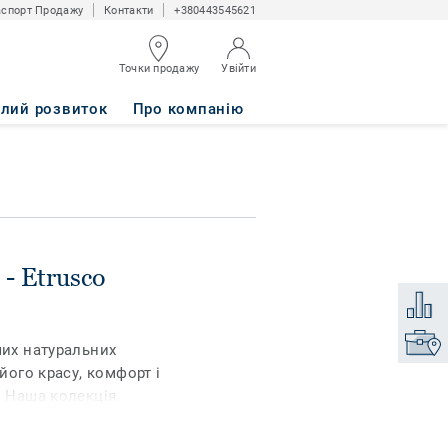
спорт Продажу
Контакти
+380443545621
Точки продажу
Увійти
алий розвиток
Про компанію
- Etrusco
Додати
Знайти
ших натуральних
 його красу, комфорт і
. Наша колекція
ся з натуральних
спокійних кольорів. Цей