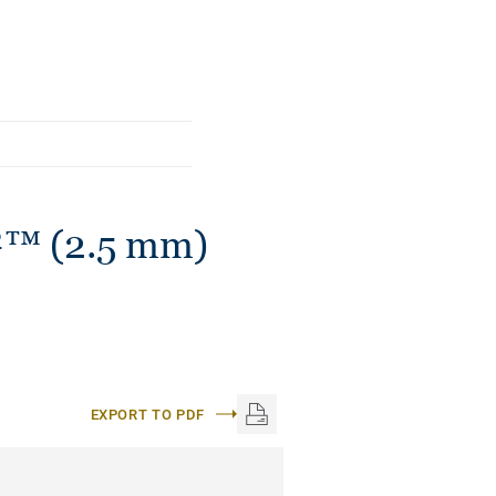
ні xf², який робить
ним і легким у
²™ (2.5 mm)
EXPORT TO PDF