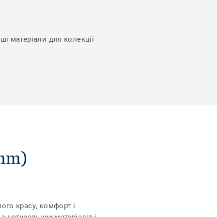
нші матеріали для колекції
mm)
його красу, комфорт і