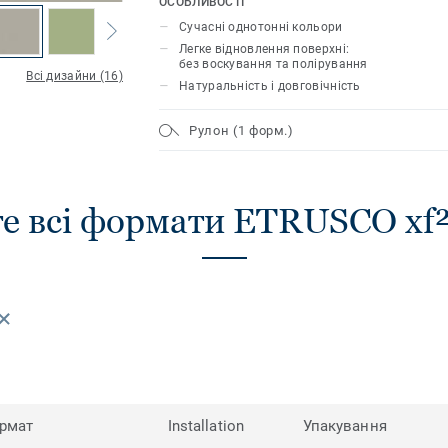
ОСОБЛИВОСТІ
лінолеум має унікальний захист поверх
Сучасні однотонні кольори
його довговічним, надійним, економіч
Легке відновлення поверхні:
догляді.
без воскування та полірування
Всі дизайни (16)
Натуральність і довговічність
Рулон (1 форм.)
е всі формати ETRUSCO xf
рмат
Installation
Упакування