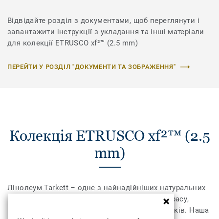
Відвідайте розділ з документами, щоб переглянути і
завантажити інструкції з укладання та інші матеріали
для колекції ETRUSCO xf²™ (2.5 mm)
ПЕРЕЙТИ У РОЗДІЛ "ДОКУМЕНТИ ТА ЗОБРАЖЕННЯ"
Колекція ETRUSCO xf²™ (2.5
mm)
Лінолеум Tarkett – одне з найнадійніших натуральних
покриттів для підлоги, яке цінують за його красу,
комфорт і довговічність вже протягом 150 років. Наша