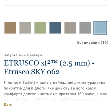
Всі дизайни (16)
Натуральний лінолеум
ETRUSCO xf²™ (2.5 mm) -
Etrusco SKY 062
Лінолеум Tarkett – одне з найнадійніших натуральних
покриттів для підлоги, яке цінують за його красу,
комфорт і довговічність вже протягом 150 років. Наша
колекція Etrusco xf² (2,5 мм) на 94% складається з
Далі
натуральних матеріалів і нараховує 16 яскравих і
спокійних кольорів. Цей лінолеум має унікальний