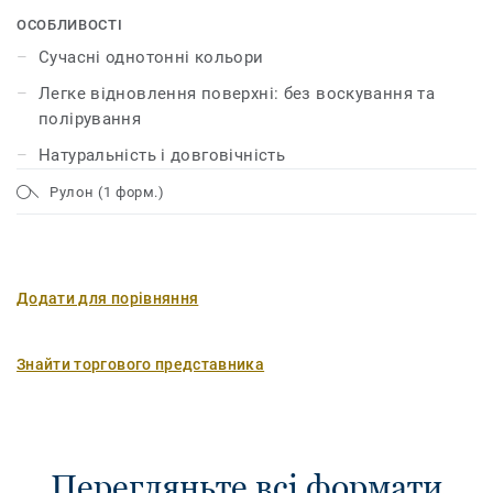
захист поверхні xf², який робить його довговічним,
ОСОБЛИВОСТІ
надійним, економічним і легким у догляді.
Сучасні однотонні кольори
Легке відновлення поверхні: без воскування та
полірування
Натуральність і довговічність
Рулон (1 форм.)
Додати для порівняння
Знайти торгового представника
Перегляньте всі формати