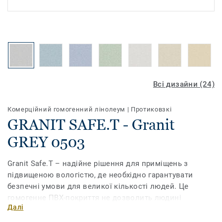
Всі дизайни (24)
Комерційний гомогенний лінолеум
|
Протиковзкі
GRANIT SAFE.T - Granit
GREY 0503
Granit Safe.T – надійне рішення для приміщень з
підвищеною вологістю, де необхідно гарантувати
безпечні умови для великої кількості людей. Це
гомогенне ПВХ-покриття не дозволить людині
Далі
послизнутися, навіть у калюжах води та мила. Кожне
покриття обробляється спеціальним захисним шаром