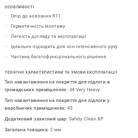
Safe.T Clean XP, яке робить його стійким до утворення
ОСОБЛИВОСТІ
плям і полегшує прибирання та догляд. Палітра із 16
Опір до ковзання R11
кольорів поєднується з іншими продуктами та
Герметичність монтажу
аксесуарами родини iQ Granit.
Легкість догляду та експлуатації
Ідеально підходить для зон інтенсивного руху
Частина багатофункціонального рішення
ТЕХНІЧНІ ХАРАКТЕРИСТИКИ ТА УМОВИ ЕКСПЛУАТАЦІЇ
Тип навантаження на покриття для підлоги в
громадських приміщеннях:
34 Very Heavy
Тип навантаження на покриття для підлоги у
виробничих приміщеннях:
43
Додатковий захисний шар:
Safety Clean XP
Загальна товщина:
2 мм