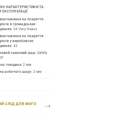
тя обробляється
ЧНІ ХАРАКТЕРИСТИКИ ТА
ean XP, яке робить
 ЕКСПЛУАТАЦІЇ
легшує прибирання та
авантаження на покриття
ується з іншими
длоги в громадських
щеннях:
34 Very Heavy
Granit.
авантаження на покриття
длоги у виробничих
щеннях:
43
ковий захисний шар:
Safety
XP
ьна товщина:
2 мм
на робочого шару:
2 мм
ИЙ СЛІД ДЛЯ МОГО