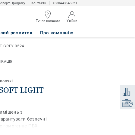
спорт Продажу
Контакти
+380443545621
Точки продажу
Увійти
24
алий розвиток
Про компанію
HT GREY 0524
ІКАЦІЯ
ковзкі
 SOFT LIGHT
Додати
Знайти
риміщень з
гарантувати безпечні
Це гомогенне ПВХ-
утися, навіть у