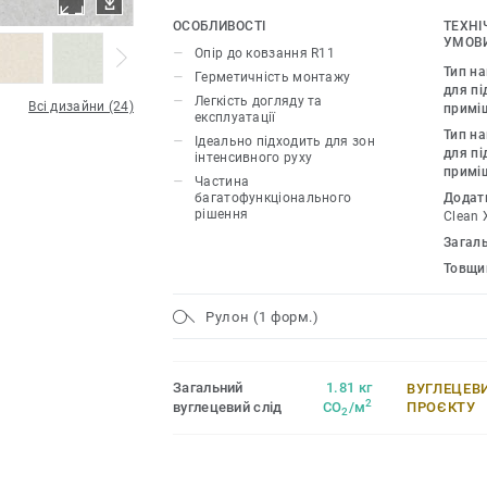
калюжах води та мила. Кожне покрит
ОСОБЛИВОСТІ
ТЕХНІ
спеціальним захисним шаром Safe.T Cl
УМОВИ
Опір до ковзання R11
його стійким до утворення плям і по
Тип н
Герметичність монтажу
догляд. Палітра із 16 кольорів поєдн
для пі
Легкість догляду та
Всі дизайни (24)
примі
продуктами та аксесуарами родини iQ 
експлуатації
Тип н
Ідеально підходить для зон
для пі
інтенсивного руху
примі
Частина
багатофункціонального
Додат
рішення
Clean 
Загал
Товщи
Рулон (1 форм.)
Загальний
1.81 кг
ВУГЛЕЦЕВ
2
вуглецевий слід
CO
/м
ПРОЄКТУ
2