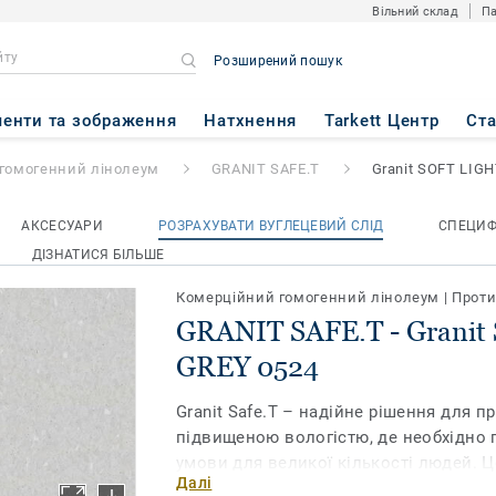
Вільний склад
Па
Розширений пошук
- Granit SOFT LIGHT GREY 05
енти та зображення
Натхнення
Tarkett Центр
Ст
гомогенний лінолеум
GRANIT SAFE.T
Granit SOFT LIG
АКСЕСУАРИ
РОЗРАХУВАТИ ВУГЛЕЦЕВИЙ СЛІД
СПЕЦИФ
ДІЗНАТИСЯ БІЛЬШЕ
Комерційний гомогенний лінолеум
|
Проти
GRANIT SAFE.T - Granit
GREY 0524
Granit Safe.T – надійне рішення для п
підвищеною вологістю, де необхідно 
умови для великої кількості людей. 
Далі
покриття не дозволить людині послизн