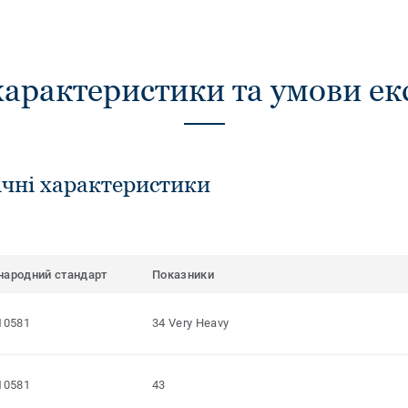
характеристики та умови ек
ічні характеристики
народний стандарт
Показники
10581
34 Very Heavy
10581
43