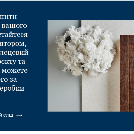
ншити
д вашого
стайтеся
ятором,
глецевий
оєкту та
и можете
го за
еробки
.
Й СЛІД