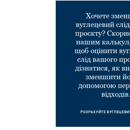
Хочете зме
вуглецевий слі
проєкту? Скори
нашим калькул
щоб оцінити ву
слід вашого пр
дізнатися, як в
зменшити йо
допомогою пер
відходів
РОЗРАХУЙТЕ ВУГЛЕЦЕВИ