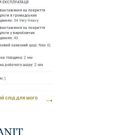
я всіх місць з
 ЕКСПЛУАТАЦІЇ
астиках чи воску,
авантаження на покриття
ня, щоб відновити
длоги в громадських
щеннях:
34 Very Heavy
и різноманітності
авантаження на покриття
лючно з варіантами
длоги у виробничих
до ковзання покриттів
щеннях:
43
ропозицією багатьох
ковий захисний шар:
New iQ
ьна товщина:
2 мм
на робочого шару:
2 мм
м.)
ИЙ СЛІД ДЛЯ МОГО
RANIT