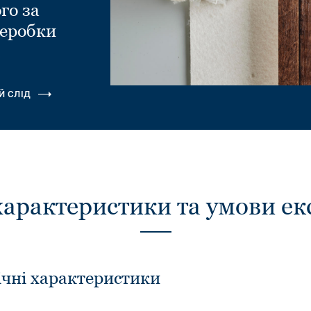
го за
еробки
.
Й СЛІД
характеристики та умови ек
ічні характеристики