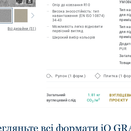
стійкість до зносу, плям і стирання дл
УМОВИ
Опір до ковзання R10
інтенсивним рухом. Немає потреби в м
Тип н
Висока зносостійкість: тип
достатньо простого сухого поліруван
для пі
навантаження (EN ISO 10874)
примі
34-43
початковий вигляд цї підлоги. Завдяк
Можливість легко відновити
Тип н
форматів і узгоджених аксесуарів, вк
Всі дизайни (51)
первісний вигляд
для пі
акустичних, антистатичних і стійких 
примі
Широкий вибір кольорів
для підлог, iQ Granit є справжньою п
Додат
рішень.
PUR
Загал
Товщи
Рулон (1 форм.)
Плитка (1 фор
Загальний
1.81 кг
ВУГЛЕЦЕВ
2
вуглецевий слід
CO
/м
ПРОЄКТУ
2
гляньте всі формати iQ G