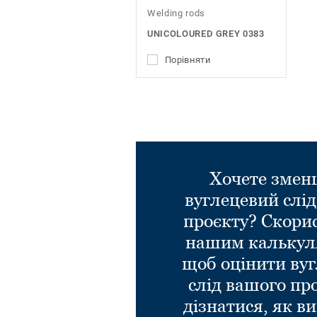
Welding rods
UNICOLOURED GREY 0383
Порівняти
Хочете зме
вуглецевий слі
проєкту? Скори
нашим калькул
щоб оцінити ву
слід вашого пр
дізнатися, як в