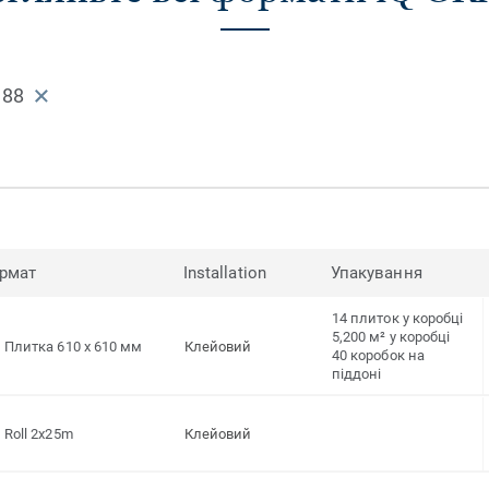
188
рмат
Installation
Упакування
14 плиток у коробці
5,200 м² у коробці
Плитка 610 x 610 мм
Клейовий
40 коробок на
піддоні
Roll 2x25m
Клейовий