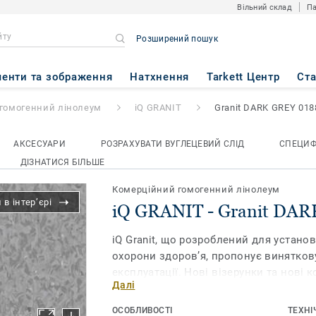
Вільний склад
Па
Розширений пошук
nit DARK GREY 0188
енти та зображення
Натхнення
Tarkett Центр
Ст
гомогенний лінолеум
iQ GRANIT
Granit DARK GREY 018
АКСЕСУАРИ
РОЗРАХУВАТИ ВУГЛЕЦЕВИЙ СЛІД
СПЕЦИФ
ДІЗНАТИСЯ БІЛЬШЕ
Комерційний гомогенний лінолеум
в інтер’єрі
iQ GRANIT - Granit DA
iQ Granit, що розроблений для установ
охорони здоров’я, пропонує винятков
експлуатації. Нові візерунки та нові 
Далі
поєднувати, але також які красиві самі
забезпечує надзвичайну довговічність
ОСОБЛИВОСТІ
ТЕХНІ