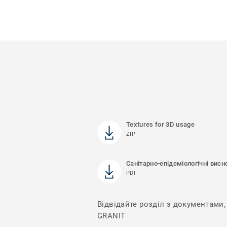
Textures for 3D usage
ZIP
Санітарно-епідеміологічні висн
PDF
Відвідайте розділ з документами, 
GRANIT