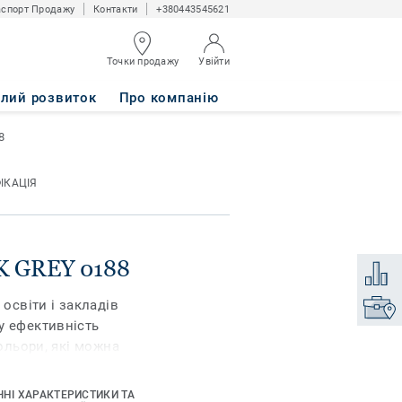
спорт Продажу
Контакти
+380443545621
Точки продажу
Увійти
алий розвиток
Про компанію
8
ІКАЦІЯ
RK GREY 0188
Додати
 освіти і закладів
Знайти
у ефективність
кольори, які можна
 по собі. iQ Granit
, а також чудову
ЧНІ ХАРАКТЕРИСТИКИ ТА