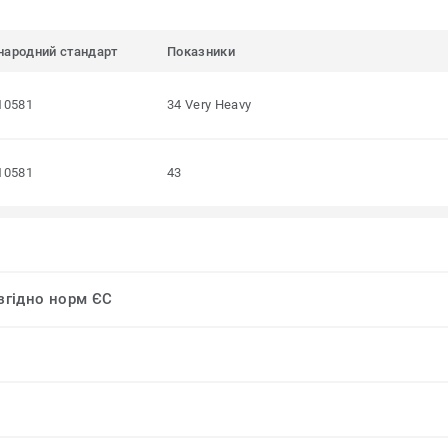
народний стандарт
Показники
10581
34 Very Heavy
10581
43
 згідно норм ЄС