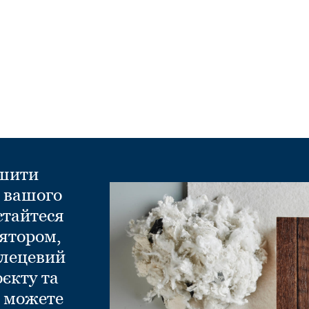
ншити
д вашого
стайтеся
ятором,
глецевий
оєкту та
и можете