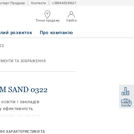
спорт Продажу
Контакти
+380443545621
Точки продажу
Увійти
алий розвиток
Про компанію
22
УМЕНТИ ТА ЗОБРАЖЕННЯ
RM SAND 0322
Додати
 освіти і закладів
Знайти
у ефективність
кольори, які можна
 по собі. iQ Granit
, а також чудову
ЧНІ ХАРАКТЕРИСТИКИ ТА