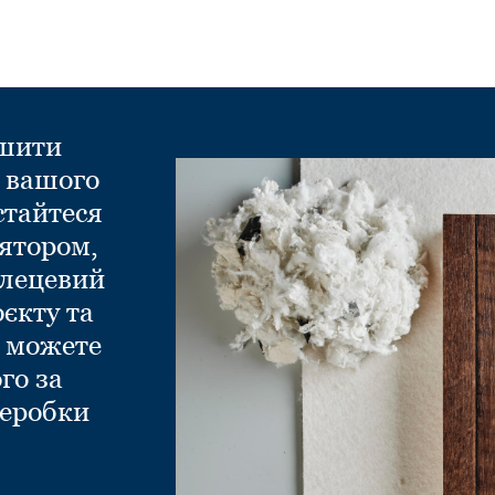
ншити
д вашого
стайтеся
ятором,
глецевий
оєкту та
и можете
го за
еробки
.