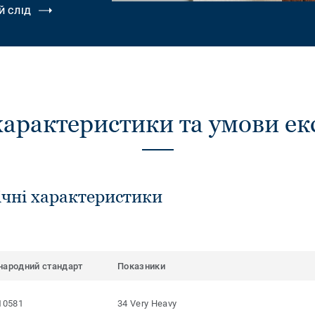
Й СЛІД
характеристики та умови ек
ічні характеристики
народний стандарт
Показники
10581
34 Very Heavy