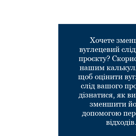
Хочете зме
вуглецевий слі
проєкту? Скори
нашим калькул
щоб оцінити ву
слід вашого пр
дізнатися, як в
зменшити йо
допомогою пер
відходів