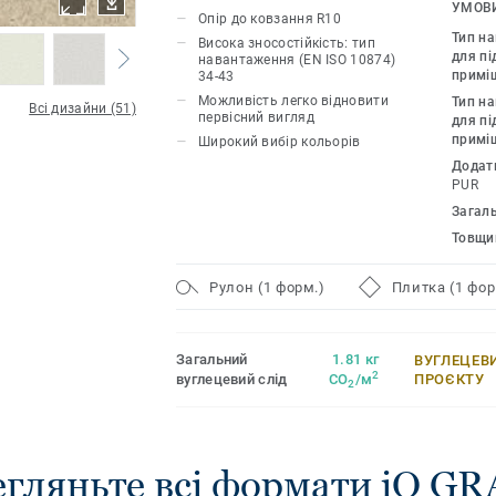
стійкість до зносу, плям і стирання дл
УМОВИ
Опір до ковзання R10
інтенсивним рухом. Немає потреби в м
Тип н
Висока зносостійкість: тип
достатньо простого сухого поліруван
для пі
навантаження (EN ISO 10874)
примі
34-43
початковий вигляд цї підлоги. Завдяк
Можливість легко відновити
Тип н
форматів і узгоджених аксесуарів, вк
Всі дизайни (51)
первісний вигляд
для пі
акустичних, антистатичних і стійких 
примі
Широкий вибір кольорів
для підлог, iQ Granit є справжньою п
Додат
рішень.
PUR
Загал
Товщи
Рулон (1 форм.)
Плитка (1 фор
Загальний
1.81 кг
ВУГЛЕЦЕВ
2
вуглецевий слід
CO
/м
ПРОЄКТУ
2
гляньте всі формати iQ G