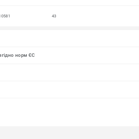
10581
43
 згідно норм ЄС