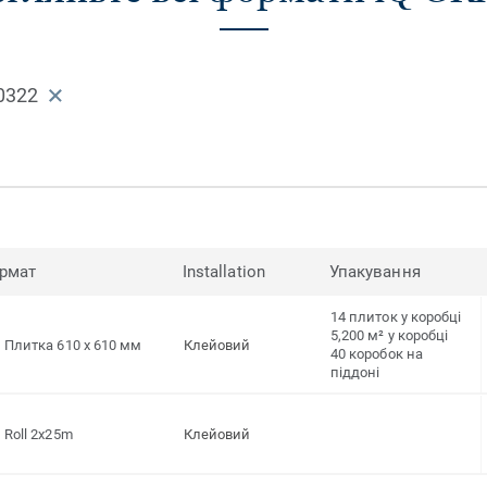
0322
рмат
Installation
Упакування
14 плиток у коробці
5,200 м² у коробці
Плитка 610 x 610 мм
Клейовий
40 коробок на
піддоні
Roll 2x25m
Клейовий