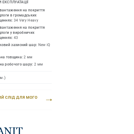
я всіх місць з
 ЕКСПЛУАТАЦІЇ
астиках чи воску,
авантаження на покриття
ня, щоб відновити
длоги в громадських
щеннях:
34 Very Heavy
и різноманітності
авантаження на покриття
лючно з варіантами
длоги у виробничих
до ковзання покриттів
щеннях:
43
ропозицією багатьох
ковий захисний шар:
New iQ
ьна товщина:
2 мм
на робочого шару:
2 мм
м.)
ИЙ СЛІД ДЛЯ МОГО
RANIT