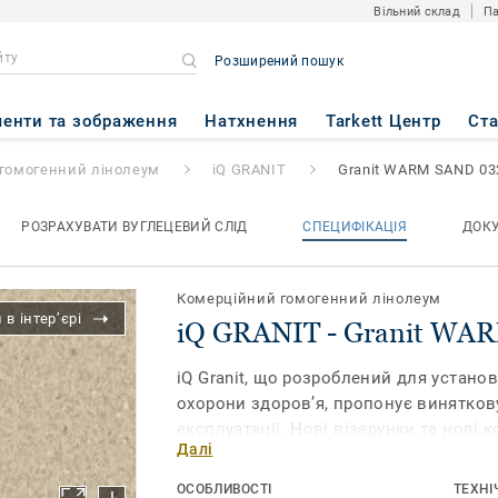
Вільний склад
Па
Розширений пошук
anit WARM SAND 0322
енти та зображення
Натхнення
Tarkett Центр
Ст
гомогенний лінолеум
iQ GRANIT
Granit WARM SAND 03
РОЗРАХУВАТИ ВУГЛЕЦЕВИЙ СЛІД
СПЕЦИФІКАЦІЯ
ДОК
Комерційний гомогенний лінолеум
в інтер’єрі
iQ GRANIT - Granit WA
iQ Granit, що розроблений для установ
охорони здоров’я, пропонує винятков
експлуатації. Нові візерунки та нові 
Далі
поєднувати, але також які красиві самі
забезпечує надзвичайну довговічність
ОСОБЛИВОСТІ
ТЕХНІ