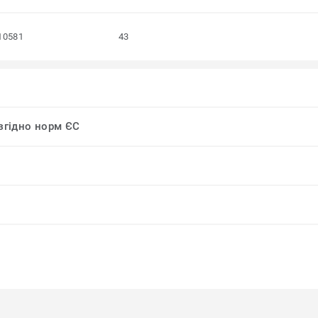
10581
43
 згідно норм ЄС