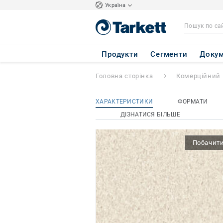
Україна
iQ GRANIT
- Gra
Продукти
Сегменти
Докум
Головна сторінка
Комерційний 
ХАРАКТЕРИСТИКИ
ФОРМАТИ
ДІЗНАТИСЯ БІЛЬШЕ
Побачити 