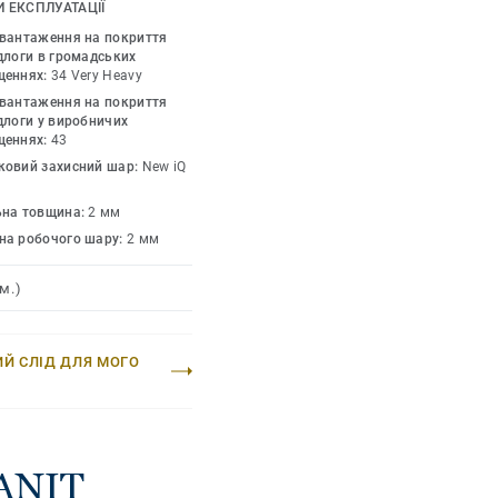
я всіх місць з
 ЕКСПЛУАТАЦІЇ
астиках чи воску,
авантаження на покриття
ня, щоб відновити
длоги в громадських
щеннях:
34 Very Heavy
и різноманітності
авантаження на покриття
лючно з варіантами
длоги у виробничих
до ковзання покриттів
щеннях:
43
ропозицією багатьох
ковий захисний шар:
New iQ
ьна товщина:
2 мм
на робочого шару:
2 мм
м.)
ИЙ СЛІД ДЛЯ МОГО
RANIT