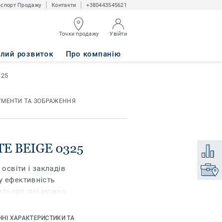
спорт Продажу
Контакти
+380443545621
Точки продажу
Увійти
алий розвиток
Про компанію
325
УМЕНТИ ТА ЗОБРАЖЕННЯ
TE BEIGE 0325
Додати
 освіти і закладів
Знайти
у ефективність
кольори, які можна
 по собі. iQ Granit
, а також чудову
ЧНІ ХАРАКТЕРИСТИКИ ТА