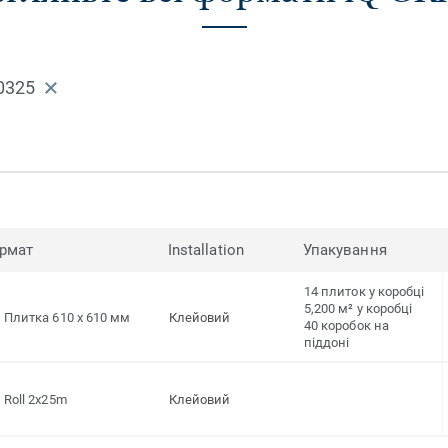
0325
рмат
Installation
Упакування
14 плиток у коробці
5,200 м² у коробці
Плитка 610 x 610 мм
Клейовий
40 коробок на
піддоні
Roll 2x25m
Клейовий