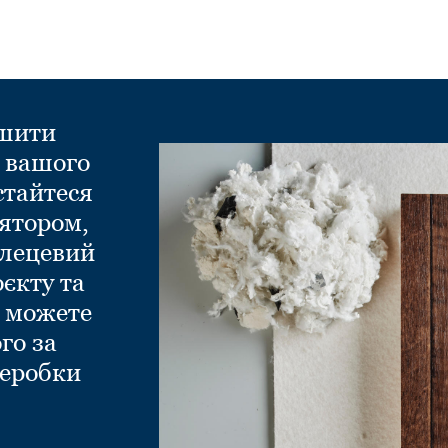
ншити
д вашого
стайтеся
ятором,
глецевий
оєкту та
и можете
го за
еробки
.