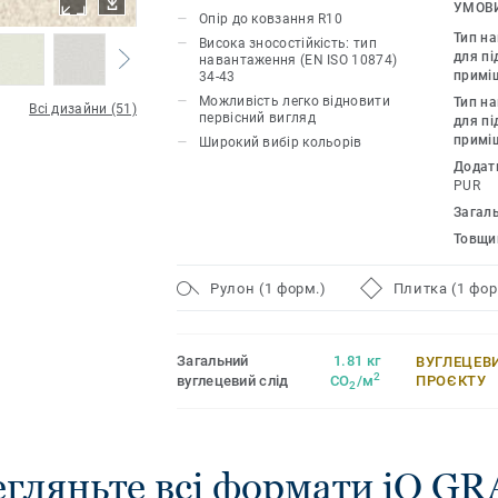
стійкість до зносу, плям і стирання дл
УМОВИ
Опір до ковзання R10
інтенсивним рухом. Немає потреби в м
Тип н
Висока зносостійкість: тип
достатньо простого сухого поліруван
для пі
навантаження (EN ISO 10874)
примі
34-43
початковий вигляд цї підлоги. Завдяк
Можливість легко відновити
Тип н
форматів і узгоджених аксесуарів, вк
Всі дизайни (51)
первісний вигляд
для пі
акустичних, антистатичних і стійких 
примі
Широкий вибір кольорів
для підлог, iQ Granit є справжньою п
Додат
рішень.
PUR
Загал
Товщи
Рулон (1 форм.)
Плитка (1 фор
Загальний
1.81 кг
ВУГЛЕЦЕВ
2
вуглецевий слід
CO
/м
ПРОЄКТУ
2
гляньте всі формати iQ G