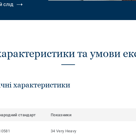
Й СЛІД
характеристики та умови ек
ічні характеристики
народний стандарт
Показники
10581
34 Very Heavy