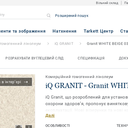
Вільний склад
Па
Розширений пошук
nit WHITE BEIGE 0325
енти та зображення
Натхнення
Tarkett Центр
Ст
гомогенний лінолеум
iQ GRANIT
Granit WHITE BEIGE 0
РОЗРАХУВАТИ ВУГЛЕЦЕВИЙ СЛІД
СПЕЦИФІКАЦІЯ
ДОК
Комерційний гомогенний лінолеум
в інтер’єрі
iQ GRANIT - Granit WHI
iQ Granit, що розроблений для установ
охорони здоров’я, пропонує винятков
експлуатації. Нові візерунки та нові 
Далі
поєднувати, але також які красиві самі
забезпечує надзвичайну довговічність
ОСОБЛИВОСТІ
ТЕХНІ