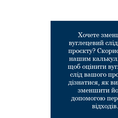
Хочете зме
вуглецевий слі
проєкту? Скори
нашим калькул
щоб оцінити ву
слід вашого пр
дізнатися, як в
зменшити йо
допомогою пер
відходів