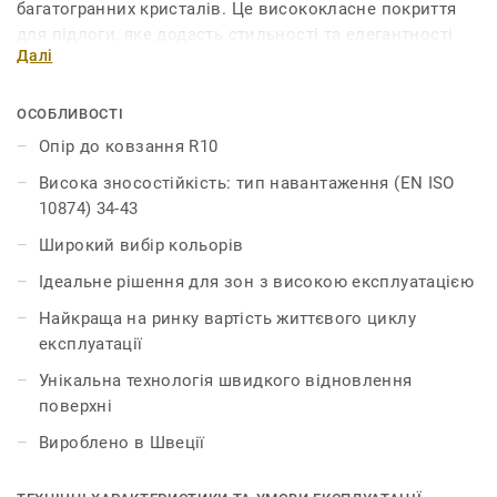
багатогранних кристалів. Це висококласне покриття
для підлоги, яке додасть стильності та елегантності
Далі
будь-якому інтер'єру. Наразі іQ Megalit випускається з
новим захисним лаком іQ PUR останнього покоління.
ОСОБЛИВОСТІ
Опір до ковзання R10
Висока зносостійкість: тип навантаження (EN ISO
10874) 34-43
Широкий вибір кольорів
Ідеальне рішення для зон з високою експлуатацією
Найкраща на ринку вартість життєвого циклу
експлуатації
Унікальна технологія швидкого відновлення
поверхні
Вироблено в Швеції