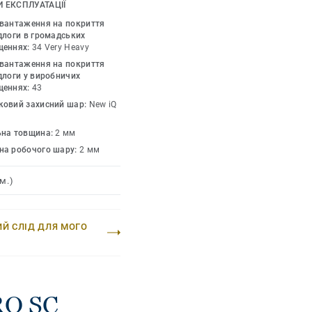
лектричний опір 5x10⁴-
 ЕКСПЛУАТАЦІЇ
для електростатично
авантаження на покриття
O SC має всі переваги
длоги в громадських
щеннях:
34 Very Heavy
сучасний дизайн,
авантаження на покриття
ж низьку вартість
длоги у виробничих
 з іншими
щеннях:
43
ковий захисний шар:
New iQ
ьна товщина:
2 мм
на робочого шару:
2 мм
м.)
ИЙ СЛІД ДЛЯ МОГО
RO SC