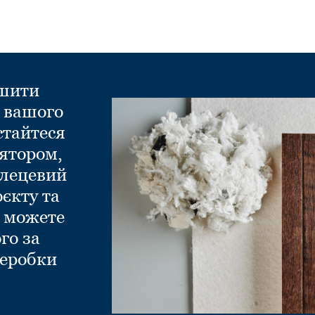
ншити
д вашого
стайтеся
ятором,
глецевий
оєкту та
и можете
го за
еробки
.