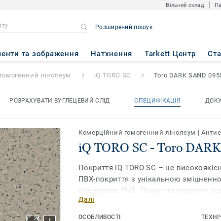
Вільний склад
Па
Розширений пошук
ro DARK SAND 0955
енти та зображення
Натхнення
Tarkett Центр
Ст
гомогенний лінолеум
iQ TORO SC
Toro DARK SAND 095
РОЗРАХУВАТИ ВУГЛЕЦЕВИЙ СЛІД
СПЕЦИФІКАЦІЯ
ДОК
Комерційний гомогенний лінолеум
|
Антие
iQ TORO SC - Toro DAR
Покриття iQ TORO SC – це високоякіс
ПВХ-покриття з унікальною зміцненн
поверхнею PUR. Покриття гарантує пі
Далі
приміщеннях з високоточним електр
операційних, лабораторіях і серверних
ОСОБЛИВОСТІ
ТЕХНІ