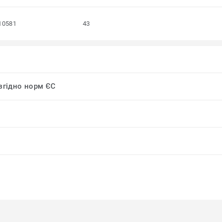
10581
43
 згідно норм ЄС