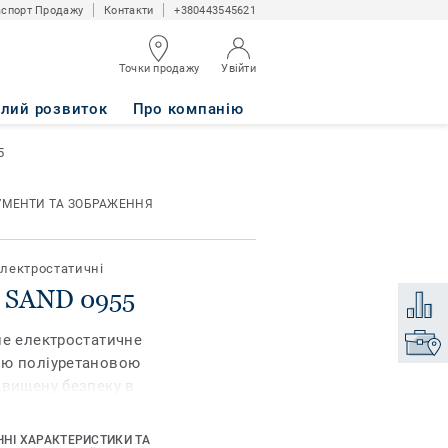
спорт Продажу
Контакти
+380443545621
Точки продажу
Увійти
алий розвиток
Про компанію
5
УМЕНТИ ТА ЗОБРАЖЕННЯ
лектростатичні
K SAND 0955
Додати
не електростатичне
Знайти
ою поліуретановою
двищену безпеку в
онним обладнанням: в
 кімнатах,
ЧНІ ХАРАКТЕРИСТИКИ ТА