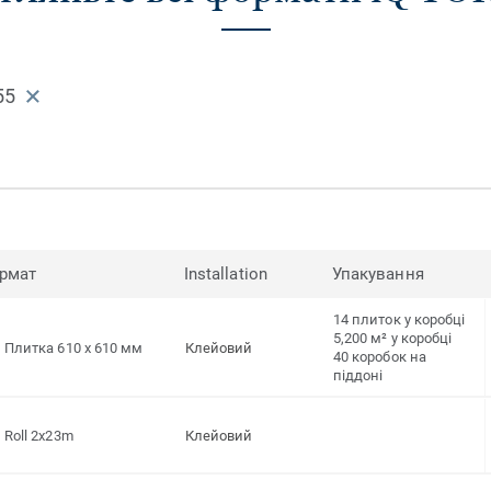
55
рмат
Installation
Упакування
14 плиток у коробці
5,200 м² у коробці
Плитка 610 x 610 мм
Клейовий
40 коробок на
піддоні
Roll 2x23m
Клейовий