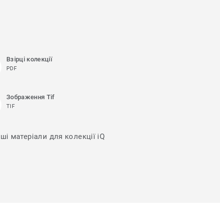
Взірці колекції
PDF
Зображення Tif
TIF
ші матеріали для колекції iQ