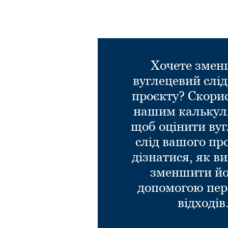
Хочете зме
вуглецевий слі
проєкту? Скори
нашим калькул
щоб оцінити ву
слід вашого пр
дізнатися, як в
зменшити йо
допомогою пер
відходів