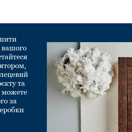
ншити
д вашого
стайтеся
ятором,
глецевий
оєкту та
и можете
го за
еробки
.