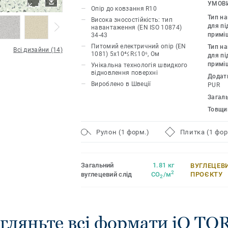
комп'ютерних класах і т.д. Питомий е
УМОВИ
Опір до ковзання R10
10⁶ Ом відповідає стандарту EN 1081 
Тип н
Висока зносостійкість: тип
провідних покриттів. Колекція iQ TOR
для пі
навантаження (EN ISO 10874)
примі
34-43
родини покриттів iQ – довговічність, 
Питомий електричний опір (EN
Тип н
чудові технічні характеристики, а тако
Всі дизайни (14)
1081) 5x10⁴≤R≤10⁶, Ом
для пі
експлуатаційного циклу (в порівнянні
примі
Унікальна технологія швидкого
гомогенними покриттями).
відновлення поверхні
Додат
Вироблено в Швеції
PUR
Загал
Товщи
Рулон (1 форм.)
Плитка (1 фор
Загальний
1.81 кг
ВУГЛЕЦЕВ
2
вуглецевий слід
CO
/м
ПРОЄКТУ
2
гляньте всі формати iQ TO