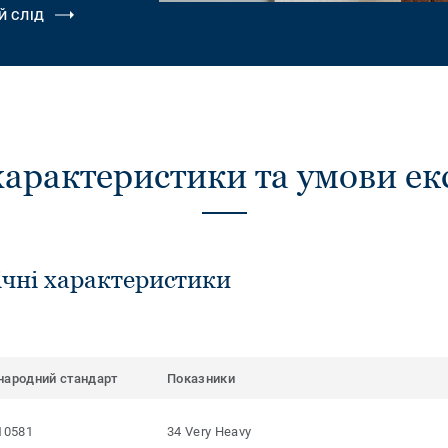
Й СЛІД
характеристики та умови ек
ічні характеристики
народний стандарт
Показники
10581
34 Very Heavy