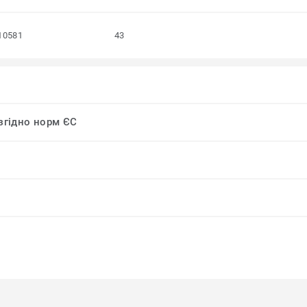
10581
43
 згідно норм ЄС