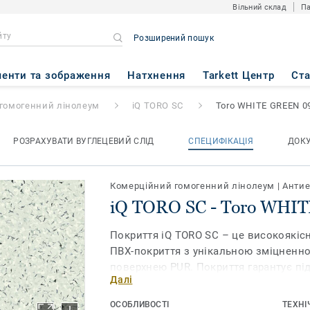
Вільний склад
Па
Розширений пошук
ro WHITE GREEN 0959
енти та зображення
Натхнення
Tarkett Центр
Ст
гомогенний лінолеум
iQ TORO SC
Toro WHITE GREEN 0
РОЗРАХУВАТИ ВУГЛЕЦЕВИЙ СЛІД
СПЕЦИФІКАЦІЯ
ДОК
Комерційний гомогенний лінолеум
|
Антие
iQ TORO SC - Toro WHI
Покриття iQ TORO SC – це високоякіс
ПВХ-покриття з унікальною зміцненн
поверхнею PUR. Покриття гарантує пі
Далі
приміщеннях з високоточним електр
операційних, лабораторіях і серверних
ОСОБЛИВОСТІ
ТЕХНІ