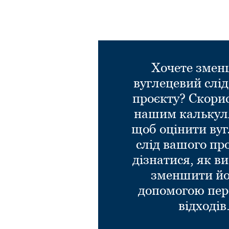
Хочете зме
вуглецевий слі
проєкту? Скори
нашим калькул
щоб оцінити ву
слід вашого пр
дізнатися, як в
зменшити йо
допомогою пер
відходів