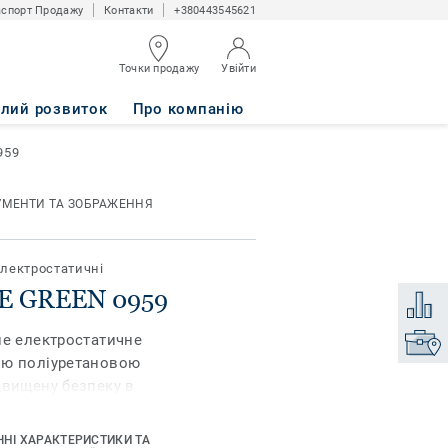
спорт Продажу
Контакти
+380443545621
Точки продажу
Увійти
алий розвиток
Про компанію
959
УМЕНТИ ТА ЗОБРАЖЕННЯ
лектростатичні
TE GREEN 0959
Додати
не електростатичне
Знайти
ою поліуретановою
двищену безпеку в
онним обладнанням: в
 кімнатах,
ЧНІ ХАРАКТЕРИСТИКИ ТА