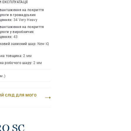
лектричний опір 5x10⁴-
 ЕКСПЛУАТАЦІЇ
для електростатично
авантаження на покриття
O SC має всі переваги
длоги в громадських
щеннях:
34 Very Heavy
сучасний дизайн,
авантаження на покриття
ж низьку вартість
длоги у виробничих
 з іншими
щеннях:
43
ковий захисний шар:
New iQ
ьна товщина:
2 мм
на робочого шару:
2 мм
м.)
ИЙ СЛІД ДЛЯ МОГО
RO SC