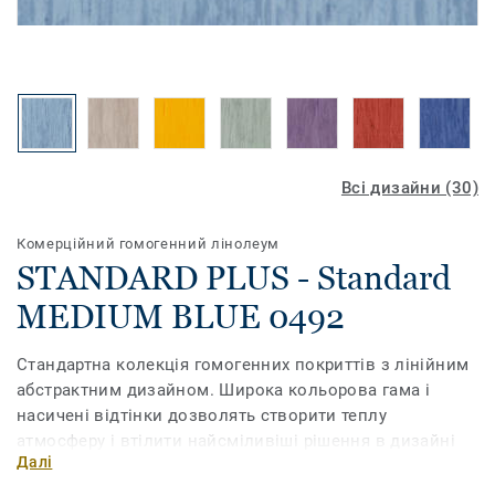
Всі дизайни (30)
Комерційний гомогенний лінолеум
STANDARD PLUS - Standard
MEDIUM BLUE 0492
Стандартна колекція гомогенних покриттів з лінійним
абстрактним дизайном. Широка кольорова гама і
насичені відтінки дозволять створити теплу
атмосферу і втілити найсміливіші рішення в дизайні
Далі
інтер'єру. Покриття має поверхню, зміцнену
поліуретаном PUR, і призначене для приміщень з