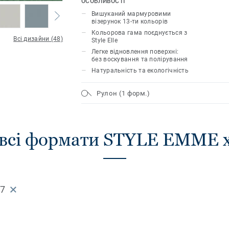
ОСОБЛИВОСТІ
витончених кольорах. Поверхня зміц
Вишуканий мармуровими
технології unique xf²™, що гарантує лі
візерунок 13-ти кольорів
легкий догляд та ощадливе обслугову
Кольорова гама поєднується з
Всі дизайни (48)
Style Elle
Легке відновлення поверхні:
без воскування та полірування
Натуральність та екологічність
Рулон (1 форм.)
 всі формати STYLE EMME x
97