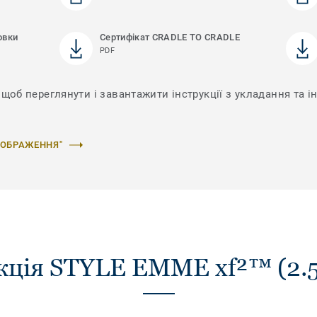
овки
Сертифікат CRADLE TO CRADLE
PDF
 щоб переглянути і завантажити інструкції з укладання та і
ЗОБРАЖЕННЯ"
кція STYLE EMME xf²™ (2.