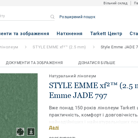
Вільний склад
Па
Розширений пошук
™ (2.5 mm)
- Style Emme JAD
енти та зображення
Натхнення
Tarkett Центр
Ст
лінолеум
STYLE EMME xf²™ (2.5 mm)
Style Emme JADE 
ДОКУМЕНТИ ТА ЗОБРАЖЕННЯ
ДІЗНАТИСЯ БІЛЬШЕ
Натуральний лінолеум
STYLE EMME xf²™ (2.5 m
Emme JADE 797
Вже понад 150 років лінолеум Tarkett 
практичність, комфорт і довговічність
найнадійніших і найнатуральніших пок
Далі
ринку. Наша нова колекція Style Emme
мармурований візерунок, втілений у 