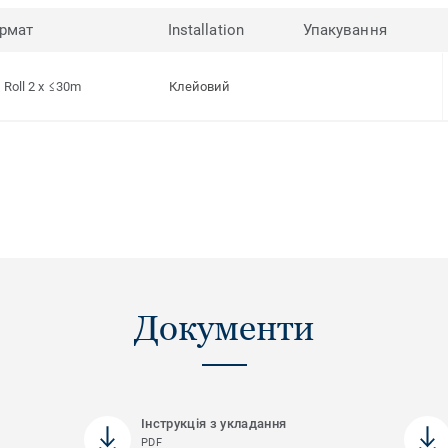
рмат
Installation
Упакування
Roll 2 x ≤30m
Клейовий
Документи
Інструкція з укладання
PDF