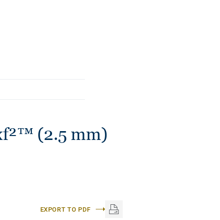
нена за допомогою
нолеуму довговічність,
вання.
f²™ (2.5 mm)
EXPORT TO PDF