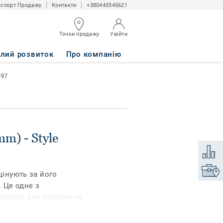
спорт Продажу
Контакти
+380443545621
Точки продажу
Увійти
E 797
алий розвиток
Про компанію
797
m) - Style
Додати
Знайти
цінують за його
. Це одне з
риттів для підлоги на
 xf²™ має
різноманітних