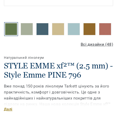
Всі дизайни (48)
Натуральний лінолеум
STYLE EMME xf²™ (2.5 mm) -
Style Emme PINE 796
Вже понад 150 років лінолеум Tarkett цінують за його
практичність, комфорт і довговічність. Це одне з
найнадійніших і найнатуральніших покриттів для
підлоги на ринку. Наша нова колекція Style Emme xf²™
Далі
має мармурований візерунок, втілений у
різноманітних витончених кольорах. Поверхня