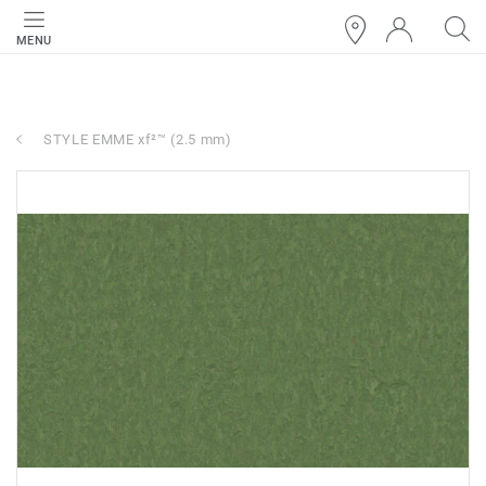
MENU
STYLE EMME xf²™ (2.5 mm)