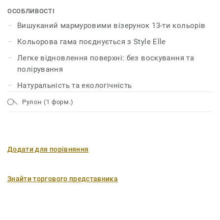
зміцнена за допомогою технології unique xf²™, що
ОСОБЛИВОСТІ
гарантує лінолеуму довговічність, легкий догляд та
Вишуканий мармуровими візерунок 13-ти кольорів
ощадливе обслуговування.
Кольорова гама поєднується з Style Elle
Легке відновлення поверхні: без воскування та
полірування
Натуральність та екологічність
Рулон (1 форм.)
Додати для порівняння
Знайти торгового представника