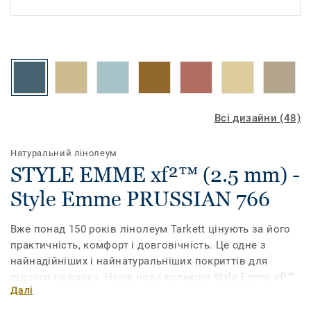
Всі дизайни (48)
Натуральний лінолеум
STYLE EMME xf²™ (2.5 mm) -
Style Emme PRUSSIAN 766
Вже понад 150 років лінолеум Tarkett цінують за його
практичність, комфорт і довговічність. Це одне з
найнадійніших і найнатуральніших покриттів для
підлоги на ринку. Наша нова колекція Style Emme xf²™
Далі
має мармурований візерунок, втілений у
різноманітних витончених кольорах. Поверхня