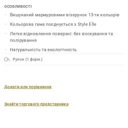
зміцнена за допомогою технології unique xf²™, що
ОСОБЛИВОСТІ
гарантує лінолеуму довговічність, легкий догляд та
Вишуканий мармуровими візерунок 13-ти кольорів
ощадливе обслуговування.
Кольорова гама поєднується з Style Elle
Легке відновлення поверхні: без воскування та
полірування
Натуральність та екологічність
Рулон (1 форм.)
Додати для порівняння
Знайти торгового представника