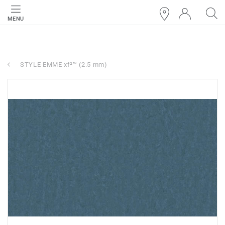
MENU
STYLE EMME xf²™ (2.5 mm)