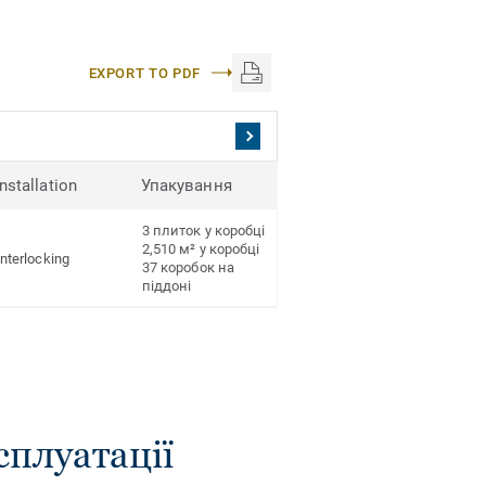
EXPORT TO PDF
Installation
Упакування
3 плиток у коробці
2,510 м² у коробці
Interlocking
37 коробок на
піддоні
сплуатації