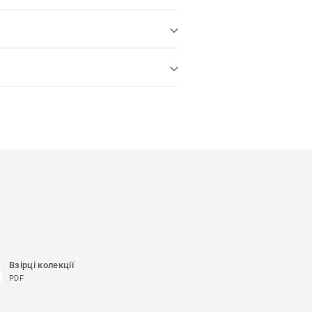
Взірці колекції
PDF