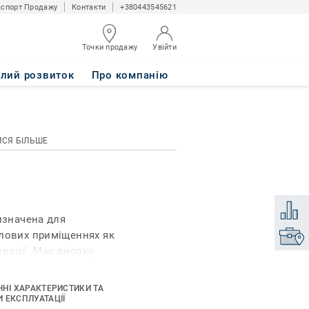
спорт Продажу
Контакти
+380443545621
Точки продажу
Увійти
алий розвиток
Про компанію
ИСЯ БІЛЬШЕ
Додати
изначена для
слових приміщеннях як
Знайти
овації. Має високу
є заощадити не лише
 системі, за
ЧНІ ХАРАКТЕРИСТИКИ ТА
іж собою, їхнє
 ЕКСПЛУАТАЦІЇ