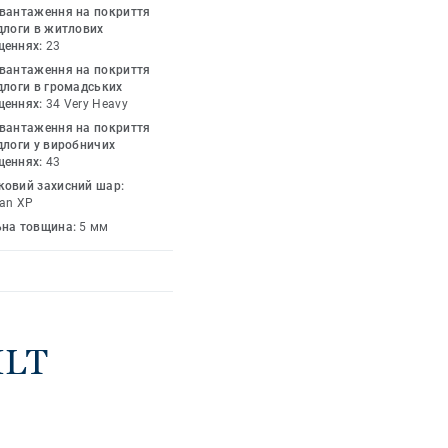
та швидше. Колекція
авантаження на покриття
х. Кожна плитка
длоги в житлових
щеннях:
23
для захисту поверхні,
авантаження на покриття
огляду.
длоги в громадських
щеннях:
34 Very Heavy
авантаження на покриття
длоги у виробничих
щеннях:
43
ковий захисний шар:
an XP
ьна товщина:
5 мм
ILT