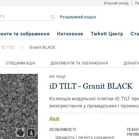
Вільний склад
Па
Розширений пошук
 BLACK
енти та зображення
Натхнення
Tarkett Центр
Ст
iD TILT
Granit BLACK
СПЕЦИФІКАЦІЯ
ДОКУМЕНТИ ТА ЗОБРАЖЕННЯ
ДІЗНАТ
Art Vinyl
iD TILT - Granit BLACK
Колекція модульної плитки iD TILT пр
використання у громадських і проми
в нових будівлях, так і в проектах рен
Далі
якість та помірну вартість і дозволя
гроші, але й час. Адже завдяки зручній
ОСОБЛИВОСТІ
ТЕХНІ
допомогою якої плитки з’єднуються м
УМОВИ
Швидкість і легкість укладання: