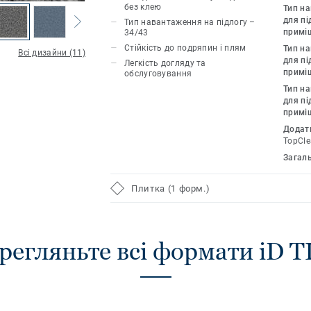
укладання проходить набагато легше 
без клею
Тип н
випускається в двох зручних формата
для пі
Тип навантаження на підлогу –
примі
34/43
пройшла унікальну обробку Top Clean 
Стійкість до подряпин і плям
Тип н
що гарантує довговічність і легкість д
Всі дизайни (11)
для пі
Легкість догляду та
примі
обслуговування
Тип н
для пі
примі
Додат
TopCle
Загал
Плитка (1 форм.)
регляньте всі формати iD T