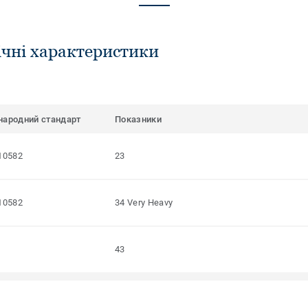
ічні характеристики
народний стандарт
Показники
10582
23
10582
34 Very Heavy
43