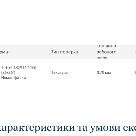
Товщина
рмат
Тип поверхні
робочого
шару
Tile 914.4x914.4mm
(36x36")
Текстура
0,70 мм
Немає фаски
характеристики та умови ек