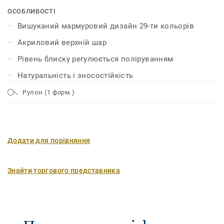
візерунків яскравих і насичених кольорів. Лінолеум
ОСОБЛИВОСТІ
має унікальний захисний шар поверхні xf² ™, який
Вишуканий мармуровий дизайн 29-ти кольорів
забезпечує йому міцність, надійність і мінімальні
Акриловий верхній шар
витрати на догляд.
Рівень блиску регулюється поліруванням
Натуральність і зносостійкість
Рулон (1 форм.)
Додати для порівняння
Знайти торгового представника