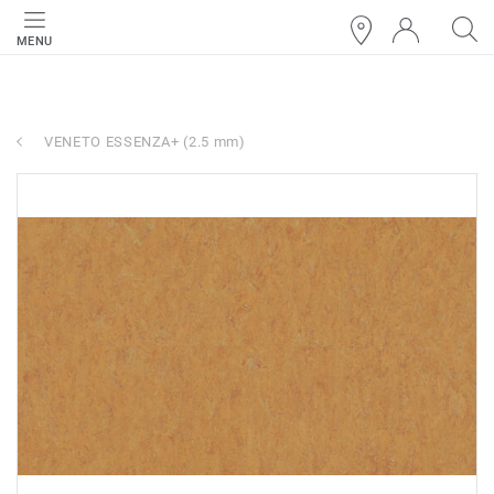
MENU
VENETO ESSENZA+ (2.5 mm)