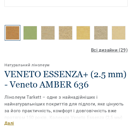
Всі дизайни (29)
Натуральний лінолеум
VENETO ESSENZA+ (2.5 mm)
- Veneto AMBER 636
Лінолеум Tarkett – одне з найнадійніших і
найнатуральніших покриттів для підлоги, яке цінують
за його практичність, комфорт і довговічність вже
протягом 150 років. Колекція Veneto Essenza (2,5 мм)
Далі
на 96% виготовлена ​​з натуральної сировини і має
широкий асортимент традиційних мармурових