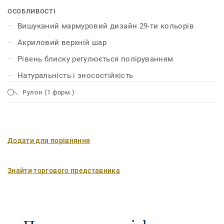
візерунків яскравих і насичених кольорів. Лінолеум
ОСОБЛИВОСТІ
має унікальний захисний шар поверхні xf² ™, який
Вишуканий мармуровий дизайн 29-ти кольорів
забезпечує йому міцність, надійність і мінімальні
Акриловий верхній шар
витрати на догляд.
Рівень блиску регулюється поліруванням
Натуральність і зносостійкість
Рулон (1 форм.)
Додати для порівняння
Знайти торгового представника