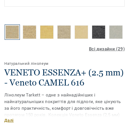
Всі дизайни (29)
Натуральний лінолеум
VENETO ESSENZA+ (2.5 mm)
- Veneto CAMEL 616
Лінолеум Tarkett – одне з найнадійніших і
найнатуральніших покриттів для підлоги, яке цінують
за його практичність, комфорт і довговічність вже
протягом 150 років. Колекція Veneto Essenza (2,5 мм)
Далі
на 96% виготовлена ​​з натуральної сировини і має
широкий асортимент традиційних мармурових