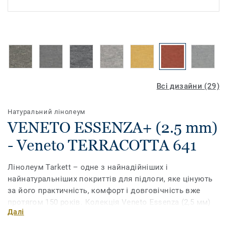
Всі дизайни (29)
Натуральний лінолеум
VENETO ESSENZA+ (2.5 mm)
- Veneto TERRACOTTA 641
Лінолеум Tarkett – одне з найнадійніших і
найнатуральніших покриттів для підлоги, яке цінують
за його практичність, комфорт і довговічність вже
протягом 150 років. Колекція Veneto Essenza (2,5 мм)
Далі
на 96% виготовлена ​​з натуральної сировини і має
широкий асортимент традиційних мармурових