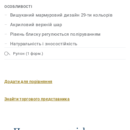
візерунків яскравих і насичених кольорів. Лінолеум
ОСОБЛИВОСТІ
має унікальний захисний шар поверхні xf² ™, який
Вишуканий мармуровий дизайн 29-ти кольорів
забезпечує йому міцність, надійність і мінімальні
Акриловий верхній шар
витрати на догляд.
Рівень блиску регулюється поліруванням
Натуральність і зносостійкість
Рулон (1 форм.)
Додати для порівняння
Знайти торгового представника