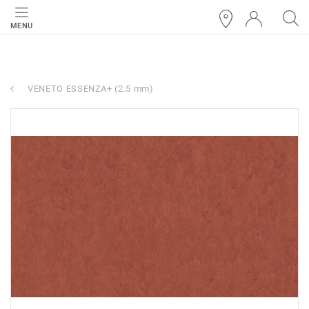
MENU
VENETO ESSENZA+ (2.5 mm)