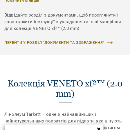
Побачити більше
Відвідайте розділ з документами, щоб переглянути і
завантажити інструкції з укладання та інші матеріали
для колекції VENETO xf²™ (2.0 mm)
ПЕРЕЙТИ У РОЗДІЛ "ДОКУМЕНТИ ТА ЗОБРАЖЕННЯ"
Колекція VENETO xf²™ (2.0
mm)
Лінолеум Tarkett – одне з найнадійніших і
найнатуральніших покриттів для підлоги, яке цінують
за його красу, комфорт і довговічність вже протягом