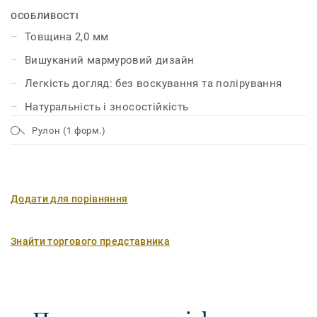
і насичених кольорів. Поверхня лінолеуму захищена за
ОСОБЛИВОСТІ
допомогою нашої унікальної технології xf² ™, що
Товщина 2,0 мм
гарантує довговічність, міцність і легкість догляду.
Вишуканий мармуровий дизайн
Легкість догляд: без воскування та полірування
Натуральність і зносостійкість
Рулон (1 форм.)
Додати для порівняння
Знайти торгового представника