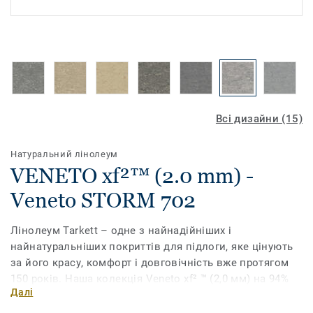
Всі дизайни (15)
Натуральний лінолеум
VENETO xf²™ (2.0 mm) -
Veneto STORM 702
Лінолеум Tarkett – одне з найнадійніших і
найнатуральніших покриттів для підлоги, яке цінують
за його красу, комфорт і довговічність вже протягом
150 років. Наша колекція Veneto xf² ™ (2,0 мм) на 94%
Далі
виготовлена ​​з натуральної сировини і має широкий
асортимент традиційних мармурових декорів яскравих