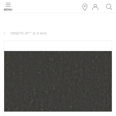
MENU
VENETO xf²™ (2.5 mm)