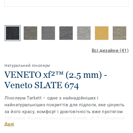
Всі дизайни (41)
Натуральний лінолеум
VENETO xf²™ (2.5 mm) -
Veneto SLATE 674
Лінолеум Tarkett – одне з найнадійніших і
найнатуральніших покриттів для підлоги, яке цінують
за його красу, комфорт і довговічність вже протягом
150 років. Колекція лінолеуму Veneto xf² ™ (товщиною
Далі
2,5 мм) на 94% виготовлена ​​з натуральної сировини і
має широкий асортимент традиційних мармурових