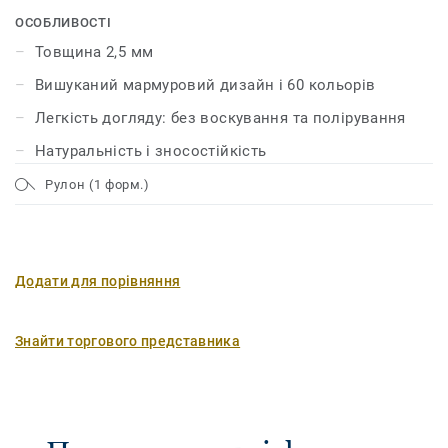
декорів яскравих і насичених кольорів. Поверхня
ОСОБЛИВОСТІ
лінолеуму захищена за допомогою нашої унікальної
Товщина 2,5 мм
технології xf² ™, що гарантує її довговічність, міцність і
Вишуканий мармуровий дизайн і 60 кольорів
легкість догляду.
Легкість догляду: без воскування та полірування
Натуральність і зносостійкість
Рулон (1 форм.)
Додати для порівняння
Знайти торгового представника