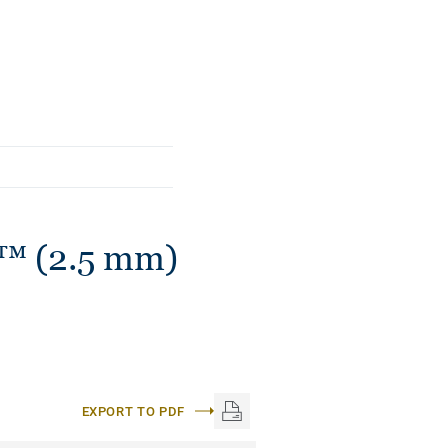
авих і насичених
ена за допомогою
арантує її
яду.
™ (2.5 mm)
EXPORT TO PDF