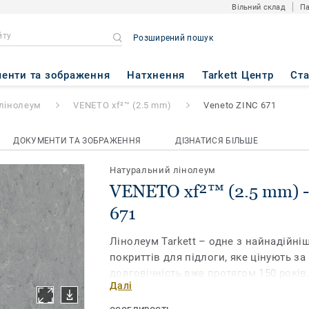
Вільний склад
Па
Розширений пошук
.5 mm)
- Veneto ZINC 671
енти та зображення
Натхнення
Tarkett Центр
Ст
лінолеум
VENETO xf²™ (2.5 mm)
Veneto ZINC 671
ДОКУМЕНТИ ТА ЗОБРАЖЕННЯ
ДІЗНАТИСЯ БІЛЬШЕ
Натуральний лінолеум
VENETO xf²™ (2.5 mm) -
671
Лінолеум Tarkett – одне з найнадійні
покриттів для підлоги, яке цінують за
довговічність вже протягом 150 років
Далі
Veneto xf² ™ (товщиною 2,5 мм) на 94% 
натуральної сировини і має широкий 