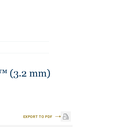
авих і насичених
ена за допомогою
арантує її
яду.
™ (3.2 mm)
EXPORT TO PDF