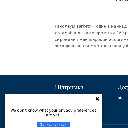
Лінолеум Tarkett – одне з найнаді
довговічність вже протягом 150 ро
сировини і має широкий асортиме
захищена за допомогою нашої унікал
Підтримка
Дод
Надіслати повідомлення
Віль
Телефон:
+380443545621
We don't know what your privacy preferences
are yet.
Найчастіші питання
Set your privacy