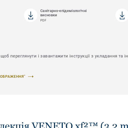
Санітарно-епідеміологічні
висновки
PDF
щоб переглянути і завантажити інструкції з укладання та і
ЗОБРАЖЕННЯ"
лекція VENETO xf²™ (3.2 