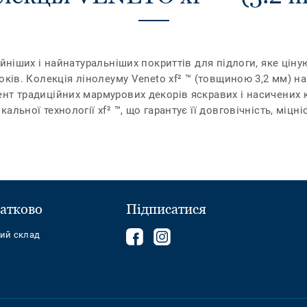
йніших і найнатуральніших покриттів для підлоги, яке ціную
ків. Колекція лінолеуму Veneto xf² ™ (товщиною 3,2 мм) на 
нт традиційних мармурових декорів яскравих і насичених 
ьної технології xf² ™, що гарантує її довговічність, міцніс
атково
Підписатися
Follow
Follow
ний склад
us
us
on
on
Facebook
Instagram