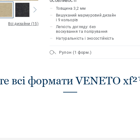
ОСОБЛИВОСТІ
традиційних мармурових декорів яскр
Товщина 3,2 мм
кольорів. Поверхня лінолеуму захищ
Вишуканий мармуровий дизайн
нашої унікальної технології xf² ™, що г
і 9 кольорів
Всі дизайни (15)
довговічність, міцність і легкість догл
Легкість догляду: без
воскування та полірування
Натуральність і зносостійкість
Рулон (1 форм.)
те всі формати VENETO xf²