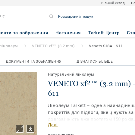
Вільний склад
Па
Розширений пошук
.2 mm)
- Veneto SISAL 611
енти та зображення
Натхнення
Tarkett Центр
Ст
лінолеум
VENETO xf²™ (3.2 mm)
Veneto SISAL 611
ДОКУМЕНТИ ТА ЗОБРАЖЕННЯ
ДІЗНАТИСЯ БІЛЬШЕ
Натуральний лінолеум
VENETO xf²™ (3.2 mm) -
611
Лінолеум Tarkett – одне з найнадійні
покриттів для підлоги, яке цінують за
довговічність вже протягом 150 років
Далі
Veneto xf² ™ (товщиною 3,2 мм) на 94% 
натуральної сировини і має широкий 