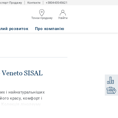
спорт Продажу
Контакти
+380443545621
Точки продажу
Увійти
алий розвиток
Про компанію
 Veneto SISAL
Додати
Знайти
ших і найнатуральніших
 його красу, комфорт і
. Колекція лінолеуму
виготовлена ​​з
асортимент