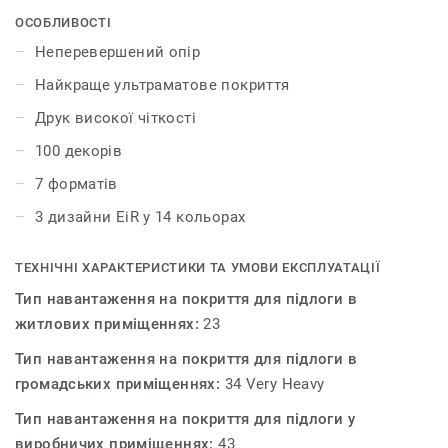
найкращі природні дизайни для створення
ОСОБЛИВОСТІ
гармонійного інтер'єру. Колекція iD Inspiration HT 70
Неперевершений опір
було розроблено для приміщень із високим трафіком.
Найкраще ультраматове покриття
Покриття витримує великі навантаження і вдавлення,
забезпечуючи максимальну стійкість як до статичних,
Друк високої чіткості
так і до рухомих важких навантажень до 800 кг.
100 декорів
7 форматів
3 дизайни EiR у 14 кольорах
ТЕХНІЧНІ ХАРАКТЕРИСТИКИ ТА УМОВИ ЕКСПЛУАТАЦІЇ
Тип навантаження на покриття для підлоги в
житлових приміщеннях:
23
Тип навантаження на покриття для підлоги в
громадських приміщеннях:
34 Very Heavy
Тип навантаження на покриття для підлоги у
виробничих приміщеннях:
43