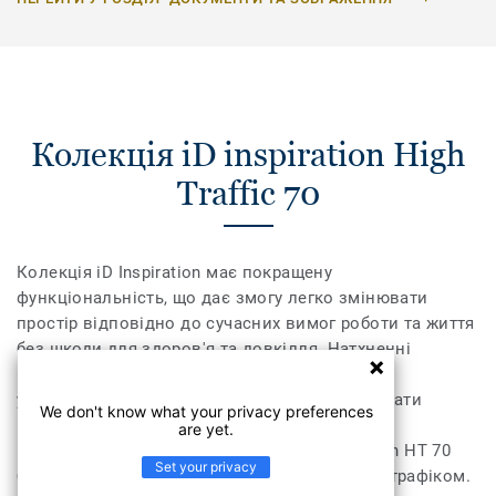
Колекція iD inspiration High
Traffic 70
Колекція iD Inspiration має покращену
функціональність, що дає змогу легко змінювати
простір відповідно до сучасних вимог роботи та життя
без шкоди для здоров'я та довкілля. Натхненні
природою кольори та мотиви, доповнені
ультрареалістичним друком, дають змогу обрати
We don't know what your privacy preferences
найкращі природні дизайни для створення
are yet.
гармонійного інтер'єру. Колекція iD Inspiration HT 70
Set your privacy
було розроблено для приміщень із високим трафіком.