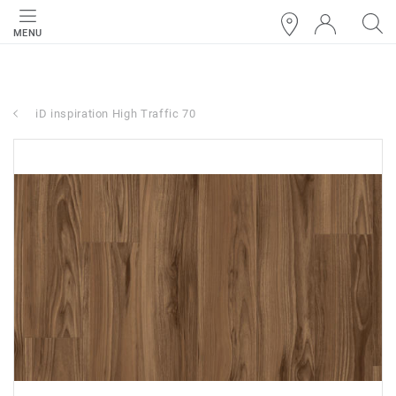
MENU
iD inspiration High Traffic 70