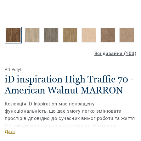
Всі дизайни (100)
Art Vinyl
iD inspiration High Traffic 70 -
American Walnut MARRON
Колекція iD Inspiration має покращену
функціональність, що дає змогу легко змінювати
простір відповідно до сучасних вимог роботи та життя
без шкоди для здоров'я та довкілля. Натхненні
Далі
природою кольори та мотиви, доповнені
ультрареалістичним друком, дають змогу обрати