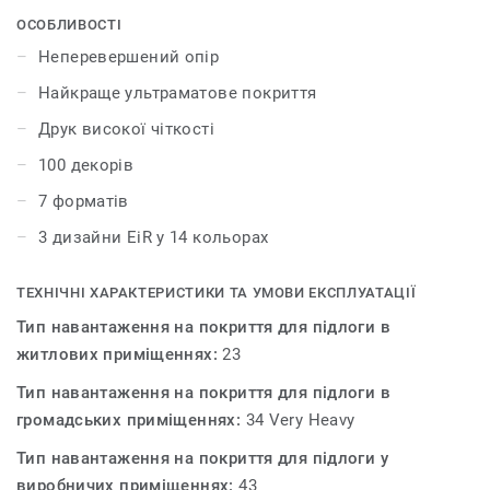
найкращі природні дизайни для створення
ОСОБЛИВОСТІ
гармонійного інтер'єру. Колекція iD Inspiration HT 70
Неперевершений опір
було розроблено для приміщень із високим трафіком.
Найкраще ультраматове покриття
Покриття витримує великі навантаження і вдавлення,
забезпечуючи максимальну стійкість як до статичних,
Друк високої чіткості
так і до рухомих важких навантажень до 800 кг.
100 декорів
7 форматів
3 дизайни EiR у 14 кольорах
ТЕХНІЧНІ ХАРАКТЕРИСТИКИ ТА УМОВИ ЕКСПЛУАТАЦІЇ
Тип навантаження на покриття для підлоги в
житлових приміщеннях:
23
Тип навантаження на покриття для підлоги в
громадських приміщеннях:
34 Very Heavy
Тип навантаження на покриття для підлоги у
виробничих приміщеннях:
43