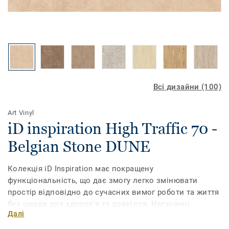
Всі дизайни (100)
Art Vinyl
iD inspiration High Traffic 70 -
Belgian Stone DUNE
Колекція iD Inspiration має покращену
функціональність, що дає змогу легко змінювати
простір відповідно до сучасних вимог роботи та життя
без шкоди для здоров'я та довкілля. Натхненні
Далі
природою кольори та мотиви, доповнені
ультрареалістичним друком, дають змогу обрати