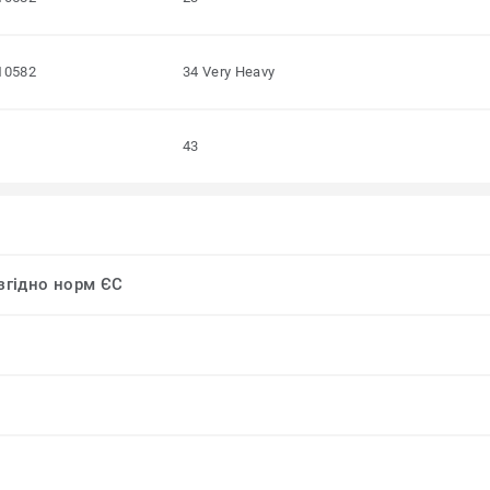
10582
34 Very Heavy
43
 згідно норм ЄС