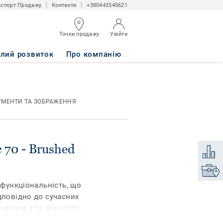
спорт Продажу
Контакти
+380443545621
Точки продажу
Увійти
ROWN
алий розвиток
Про компанію
УМЕНТИ ТА ЗОБРАЖЕННЯ
c 70 - Brushed
Додати
Знайти
 функціональність, що
дповідно до сучасних
здоров'я та довкілля.
ви, доповнені