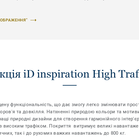
ЗОБРАЖЕННЯ"
ція iD inspiration High Traf
ащену функціональність, що дає змогу легко змінювати прос
доров'я та довкілля. Натхненні природою кольори та мотив
ащі природні дизайни для створення гармонійного інтер'єру.
з високим трафіком. Покриття витримує великі навантаже
ичних, так і до рухомих важких навантажень до 800 кг.