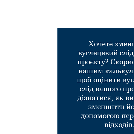
Хочете зме
вуглецевий слі
проєкту? Скори
нашим калькул
щоб оцінити ву
слід вашого пр
дізнатися, як в
зменшити йо
допомогою пер
відходів