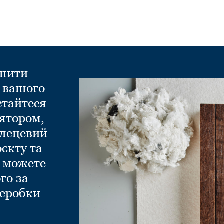
ншити
д вашого
стайтеся
ятором,
глецевий
оєкту та
и можете
го за
еробки
.