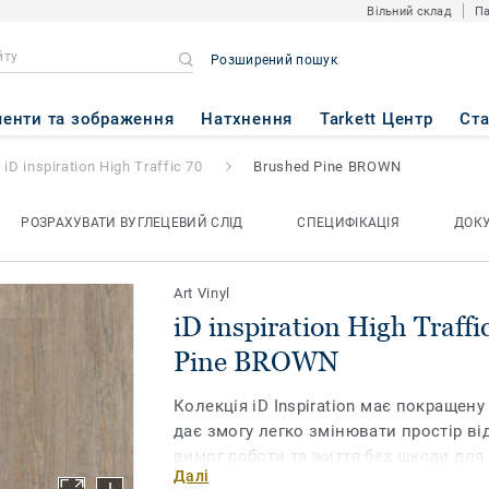
Вільний склад
Па
Розширений пошук
h Traffic 70
- Brushed Pine B
енти та зображення
Натхнення
Tarkett Центр
Ст
iD inspiration High Traffic 70
Brushed Pine BROWN
РОЗРАХУВАТИ ВУГЛЕЦЕВИЙ СЛІД
СПЕЦИФІКАЦІЯ
ДОК
Art Vinyl
iD inspiration High Traffi
Pine BROWN
Колекція iD Inspiration має покращену
дає змогу легко змінювати простір ві
вимог роботи та життя без шкоди для 
Далі
Натхненні природою кольори та моти