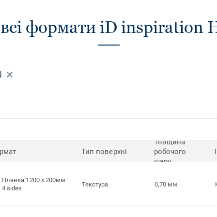
сі формати iD inspiration H
N
Товщина
рмат
Тип поверхні
робочого
шару
Планка 1200 x 200мм
Текстура
0,70 мм
4 sides