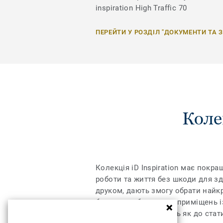
inspiration High Traffic 70
ПЕРЕЙТИ У РОЗДІЛ "ДОКУМЕНТИ ТА 
Колек
Колекція iD Inspiration має покр
роботи та життя без шкоди для з
друком, дають змогу обрати найкр
було розроблено для приміщень і
максимальну стійкість як до стат