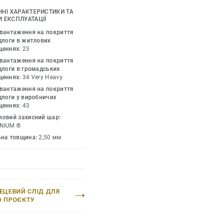
огу обрати найкращі
ЧНІ ХАРАКТЕРИСТИКИ ТА
нійного інтер'єру.
 ЕКСПЛУАТАЦІЇ
зроблено для
авантаження на покриття
риття витримує великі
длоги в житлових
щеннях:
23
уючи максимальну
авантаження на покриття
хомих важких
длоги в громадських
щеннях:
34 Very Heavy
авантаження на покриття
длоги у виробничих
щеннях:
43
ковий захисний шар:
NIUM ®
ьна товщина:
2,50 мм
ЕЦЕВИЙ СЛІД ДЛЯ
О ПРОЄКТУ