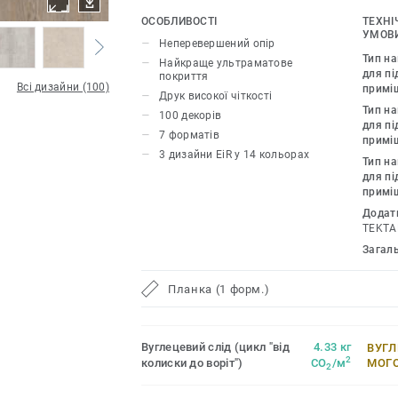
ультрареалістичним друком, дають зм
ОСОБЛИВОСТІ
ТЕХНІ
природні дизайни для створення гармо
УМОВИ
Неперевершений опір
Колекція iD Inspiration HT 70 було ро
Тип н
Найкраще ультраматове
приміщень із високим трафіком. Пок
для пі
покриття
Всі дизайни (100)
примі
навантаження і вдавлення, забезпеч
Друк високої чіткості
Тип н
стійкість як до статичних, так і до ру
100 декорів
для пі
навантажень до 800 кг.
7 форматів
примі
3 дизайни EiR у 14 кольорах
Тип н
для пі
примі
Додат
TEKTA
Загал
Планка (1 форм.)
Вуглецевий слід (цикл "від
4.33 кг
ВУГЛ
2
колиски до воріт")
CO
/м
МОГ
2