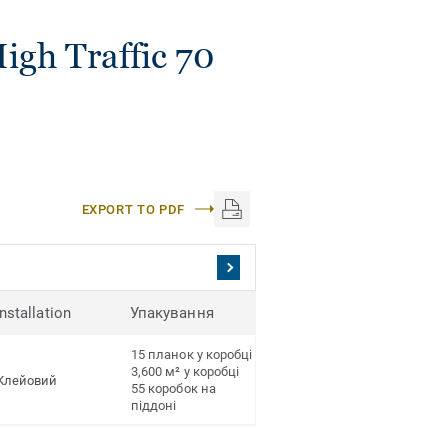
igh Traffic 70
EXPORT TO PDF
Installation
Упакування
15 планок у коробці
3,600 м² у коробці
Клейовий
55 коробок на
піддоні