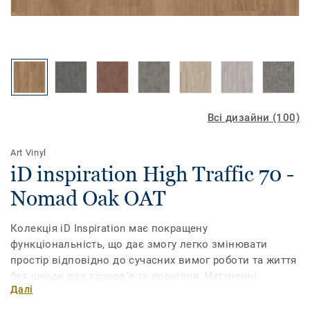
Всі дизайни (100)
Art Vinyl
iD inspiration High Traffic 70 -
Nomad Oak OAT
Колекція iD Inspiration має покращену
функціональність, що дає змогу легко змінювати
простір відповідно до сучасних вимог роботи та життя
без шкоди для здоров'я та довкілля. Натхненні
Далі
природою кольори та мотиви, доповнені
ультрареалістичним друком, дають змогу обрати