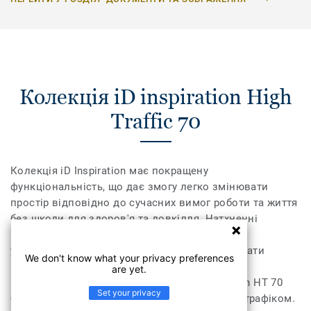
Колекція iD inspiration High
Traffic 70
Колекція iD Inspiration має покращену
функціональність, що дає змогу легко змінювати
простір відповідно до сучасних вимог роботи та життя
без шкоди для здоров'я та довкілля. Натхненні
природою кольори та мотиви, доповнені
ультрареалістичним друком, дають змогу обрати
We don't know what your privacy preferences
найкращі природні дизайни для створення
are yet.
гармонійного інтер'єру. Колекція iD Inspiration HT 70
Set your privacy
було розроблено для приміщень із високим трафіком.