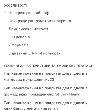
найкращі природні дизайни для створення
ОСОБЛИВОСТІ
гармонійного інтер'єру. Колекція iD Inspiration HT 70
Неперевершений опір
було розроблено для приміщень із високим трафіком.
Найкраще ультраматове покриття
Покриття витримує великі навантаження і вдавлення,
забезпечуючи максимальну стійкість як до статичних,
Друк високої чіткості
так і до рухомих важких навантажень до 800 кг.
100 декорів
7 форматів
3 дизайни EiR у 14 кольорах
ТЕХНІЧНІ ХАРАКТЕРИСТИКИ ТА УМОВИ ЕКСПЛУАТАЦІЇ
Тип навантаження на покриття для підлоги в
житлових приміщеннях:
23
Тип навантаження на покриття для підлоги в
громадських приміщеннях:
34 Very Heavy
Тип навантаження на покриття для підлоги у
виробничих приміщеннях:
43