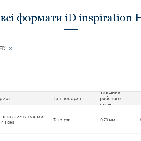
сі формати iD inspiration H
ED
Товщина
рмат
Тип поверхні
робочого
шару
Планка 250 x 1500 мм
Текстура
0,70 мм
4 sides