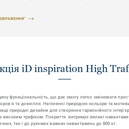
ЗОБРАЖЕННЯ"
ція iD inspiration High Traf
ащену функціональність, що дає змогу легко змінювати прос
доров'я та довкілля. Натхненні природою кольори та мотив
ащі природні дизайни для створення гармонійного інтер'єру.
з високим трафіком. Покриття витримує великі навантаже
ичних, так і до рухомих важких навантажень до 800 кг.