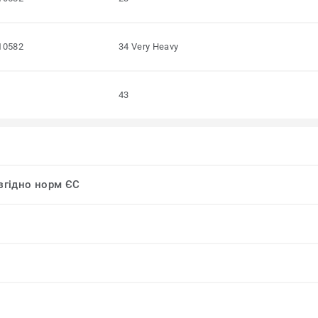
10582
34 Very Heavy
43
 згідно норм ЄС