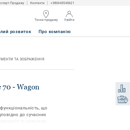
спорт Продажу
Контакти
+380443545621
Точки продажу
Увійти
LOATED
алий розвиток
Про компанію
УМЕНТИ ТА ЗОБРАЖЕННЯ
ic 70 - Wagon
Додати
Знайти
 функціональність, що
дповідно до сучасних
здоров'я та довкілля.
ви, доповнені