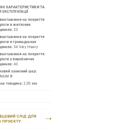
огу обрати найкращі
ЧНІ ХАРАКТЕРИСТИКИ ТА
нійного інтер'єру.
 ЕКСПЛУАТАЦІЇ
зроблено для
авантаження на покриття
риття витримує великі
длоги в житлових
щеннях:
23
уючи максимальну
авантаження на покриття
хомих важких
длоги в громадських
щеннях:
34 Very Heavy
авантаження на покриття
длоги у виробничих
щеннях:
43
ковий захисний шар:
NIUM ®
ьна товщина:
2,50 мм
ЕЦЕВИЙ СЛІД ДЛЯ
О ПРОЄКТУ