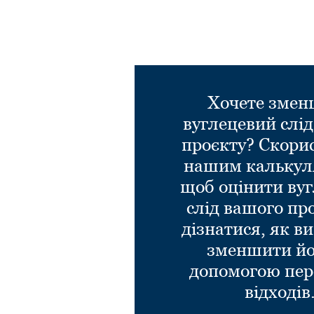
Хочете зме
вуглецевий слі
проєкту? Скори
нашим калькул
щоб оцінити ву
слід вашого пр
дізнатися, як в
зменшити йо
допомогою пер
відходів