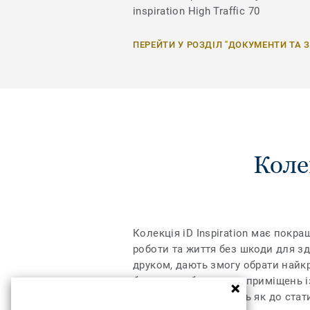
inspiration High Traffic 70
ПЕРЕЙТИ У РОЗДІЛ "ДОКУМЕНТИ ТА 
Колек
Колекція iD Inspiration має покр
роботи та життя без шкоди для з
друком, дають змогу обрати найкр
було розроблено для приміщень і
максимальну стійкість як до стат