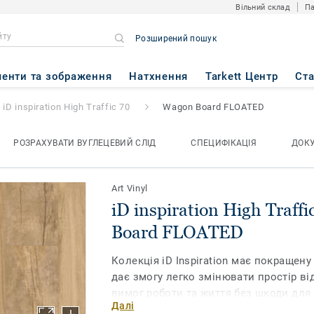
Вільний склад
Па
Розширений пошук
h Traffic 70
- Wagon Board F
енти та зображення
Натхнення
Tarkett Центр
Ст
iD inspiration High Traffic 70
Wagon Board FLOATED
РОЗРАХУВАТИ ВУГЛЕЦЕВИЙ СЛІД
СПЕЦИФІКАЦІЯ
ДОК
Art Vinyl
iD inspiration High Traff
Board FLOATED
Колекція iD Inspiration має покращену
дає змогу легко змінювати простір ві
вимог роботи та життя без шкоди для 
Далі
Натхненні природою кольори та моти