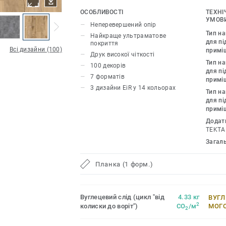
ультрареалістичним друком, дають зм
ОСОБЛИВОСТІ
ТЕХНІ
природні дизайни для створення гармо
УМОВИ
Неперевершений опір
Колекція iD Inspiration HT 70 було ро
Тип н
Найкраще ультраматове
приміщень із високим трафіком. Пок
для пі
покриття
Всі дизайни (100)
примі
навантаження і вдавлення, забезпеч
Друк високої чіткості
Тип н
стійкість як до статичних, так і до ру
100 декорів
для пі
навантажень до 800 кг.
7 форматів
примі
3 дизайни EiR у 14 кольорах
Тип н
для пі
примі
Додат
TEKTA
Загал
Планка (1 форм.)
Вуглецевий слід (цикл "від
4.33 кг
ВУГЛ
2
колиски до воріт")
CO
/м
МОГ
2