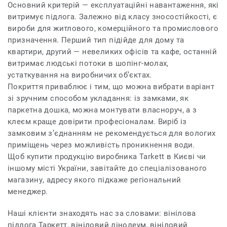
Основний критерій — експлуатаційні навантаження, які
витримує підлога. Залежно від класу зносостійкості, є
вироби для житлового, комерційного та промислового
призначення. Перший тип підійде для дому та
квартири, другий — невеликих офісів та кафе, останній
витримає людські потоки в шопінг-молах,
устаткування на виробничих об’єктах.
Покриття приваблює і тим, що можна вибрати варіант
зі зручним способом укладання: із замками, як
паркетна дошка, можна монтувати власноруч, а з
клеєм краще довірити професіоналам. Виріб із
замковим з’єднанням не рекомендується для вологих
приміщень через можливість проникнення води.
Щоб купити продукцію виробника Tarkett в Києві чи
іншому місті України, завітайте до спеціалізованого
магазину, адресу якого підкаже регіональний
менеджер.
Наші клієнти знаходять нас за словами: вінілова
підлога Таркетт, вініловий лінолеум, вініловий