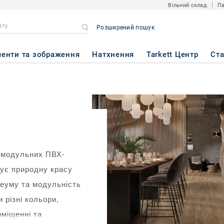
Вільний склад
Па
Розширений пошук
енти та зображення
Натхнення
Tarkett Центр
Ст
ія модульних ПВХ-
нує природну красу
леуму та модульність
 різні кольори,
иміщенні та