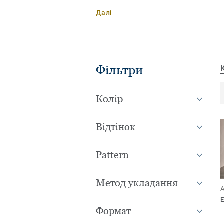
створювати оригінальний непов
Далі
підлоги. Art Vinyl – простір для 
Фільтри
Колір
Відтінок
Pattern
Метод укладання
A
Формат