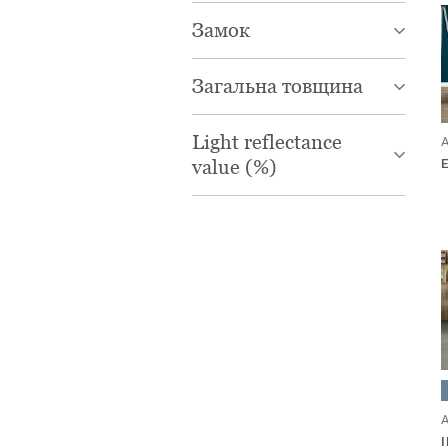
Замок
Загальна товщина
Light reflectance
A
value (%)
A