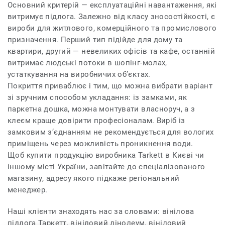
Основний критерій — експлуатаційні навантаження, які
витримує підлога. Залежно від класу зносостійкості, є
вироби для житлового, комерційного та промислового
призначення. Перший тип підійде для дому та
квартири, другий — невеликих офісів та кафе, останній
витримає людські потоки в шопінг-молах,
устаткування на виробничих об’єктах.
Покриття приваблює і тим, що можна вибрати варіант
зі зручним способом укладання: із замками, як
паркетна дошка, можна монтувати власноруч, а з
клеєм краще довірити професіоналам. Виріб із
замковим з’єднанням не рекомендується для вологих
приміщень через можливість проникнення води.
Щоб купити продукцію виробника Tarkett в Києві чи
іншому місті України, завітайте до спеціалізованого
магазину, адресу якого підкаже регіональний
менеджер.
Наші клієнти знаходять нас за словами: вінілова
підлога Таркетт, вініловий лінолеум, вініловий