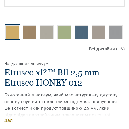
Всі дизайни (16)
Натуральний лінолеум
Etrusco xf²™ Bfl 2,5 mm -
Etrusco HONEY 012
Гомогенний лінолеум, який має натуральну джутову
основу і був виготовлений методом каландрування.
Це вогнестійкий продукт товщиною 2,5 мм, який
відповідає європейським показникам пожежної
Далі
безпеки Bfl без додавання антипіренів. Завдяки своїм
природним інгредієнтам (лляне масло, деревне і