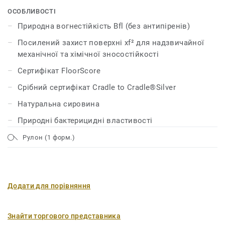
коркове борошно, природні смоли, пігменти), ідеально
ОСОБЛИВОСТІ
підходить для виходу за рамки буденності. Колекцію
Природна вогнестійкість Bfl (без антипіренів)
можна замовити в усіх кольорах, характерних для
Посилений захист поверхні xf² для надзвичайної
серій Veneto, Style Emme, Style Elle, Etrusco і Trentino.
механічної та хімічної зносостійкості
Сертифікат FloorScore
Срібний сертифікат Cradle to Cradle®Silver
Натуральна сировина
Природні бактерицидні властивості
Рулон (1 форм.)
Додати для порівняння
Знайти торгового представника