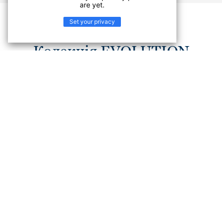
are yet.
Set your privacy
Колекція EVOLUTION
Колекція EVOLUTION – це еволюція якості, еволюція
дизайну, еволюція стилю від Tarkett! Розмаїття
дизайнів і кольорів колекції зможе задовольнити
найвибагливіші смаки. А інноваційна технологія "Жива
структура" дає можливість отримати справжню
насолоду від дизайну, який реалістично передає
природну структуру деревини та інших натуральних
матеріалів.
Колекція лінолеуму EVOLUTION – високі технології у
вас вдома!