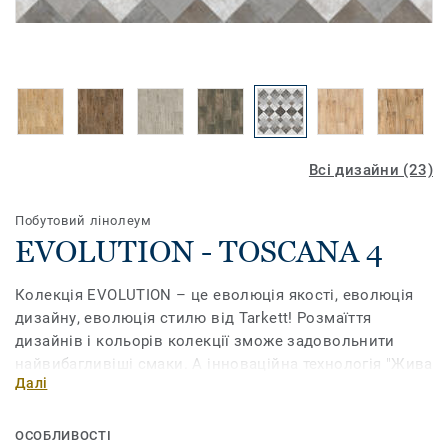
Всі дизайни (23)
Побутовий лінолеум
EVOLUTION - TOSCANA 4
Колекція EVOLUTION – це еволюція якості, еволюція
дизайну, еволюція стилю від Tarkett! Розмаїття
дизайнів і кольорів колекції зможе задовольнити
найвибагливіші смаки. А інноваційна технологія "Жива
Далі
структура" дає можливість отримати справжню
насолоду від дизайну, який реалістично передає
природну структуру деревини та інших натуральних
ОСОБЛИВОСТІ