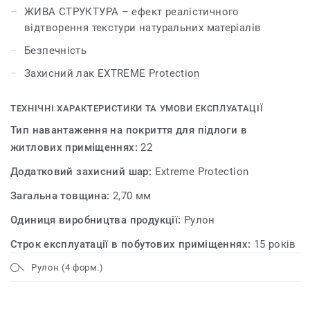
матеріалів.
ЖИВА СТРУКТУРА – ефект реалістичного
відтворення текстури натуральних матеріалів
Колекція лінолеуму EVOLUTION – високі технології у
Безпечність
вас вдома!
Захисний лак EXTREME Protection
ТЕХНІЧНІ ХАРАКТЕРИСТИКИ ТА УМОВИ ЕКСПЛУАТАЦІЇ
Тип навантаження на покриття для підлоги в
житлових приміщеннях:
22
Додатковий захисний шар:
Extreme Protection
Загальна товщина:
2,70 мм
Одиниця виробництва продукції:
Рулон
Строк експлуатації в побутових приміщеннях:
15 років
Рулон (4 форм.)