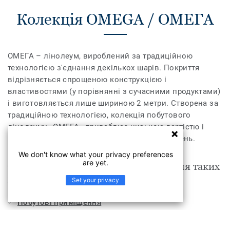
Колекція OMEGA / ОМЕГА
ОМЕГА – лінолеум, вироблений за традиційною
технологією з'єднання декількох шарів. Покриття
відрізняється спрощеною конструкцією і
властивостями (у порівнянні з сучасними продуктами)
і виготовляється лише шириною 2 метри. Створена за
традиційною технологією, колекція побутового
лінолеуму «ОМЕГА» приваблює низькою вартістю і
неймовірним розмаїттям кольорів і забарвлень.
We don't know what your privacy preferences
are yet.
OMEGA / ОМЕГА Gea 1 підходить для таких
приміщень, як
Set your privacy
Побутові приміщення