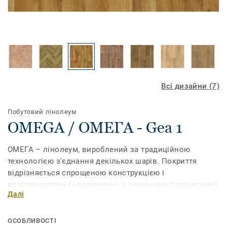
Всі дизайни (7)
Побутовий лінолеум
OMEGA / ОМЕГА - Gea 1
ОМЕГА – лінолеум, вироблений за традиційною
технологією з'єднання декількох шарів. Покриття
відрізняється спрощеною конструкцією і
властивостями (у порівнянні з сучасними продуктами)
Далі
і виготовляється лише шириною 2 метри. Створена за
традиційною технологією, колекція побутового
лінолеуму «ОМЕГА» приваблює низькою вартістю і
ОСОБЛИВОСТІ