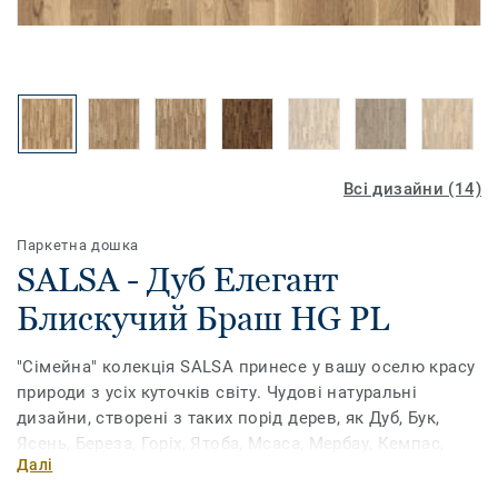
Всі дизайни (14)
Паркетна дошка
SALSA - Дуб Елегант
Блискучий Браш HG PL
"Сімейна" колекція SALSA принесе у вашу оселю красу
природи з усіх куточків світу. Чудові натуральні
дизайни, створені з таких порід дерев, як Дуб, Бук,
Ясень, Береза, Горіх, Ятоба, Мсаса, Мербау, Кемпас,
Далі
Венге... Ми пропонуємо вам найширший вибір декорів
і відтінків, щоб ви могли створити в своєму будинку