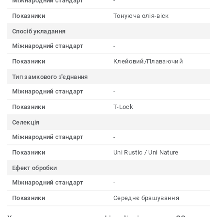
Міжнародний стандарт
-
Показники
Тонуюча олія-віск
Спосіб укладання
Міжнародний стандарт
-
Показники
Клейовий/Плаваючий
Тип замкового з҆'єднання
Міжнародний стандарт
-
Показники
T-Lock
Селекція
Міжнародний стандарт
-
Показники
Uni Rustic / Uni Nature
Ефект обробки
Міжнародний стандарт
-
Показники
Середнє брашування