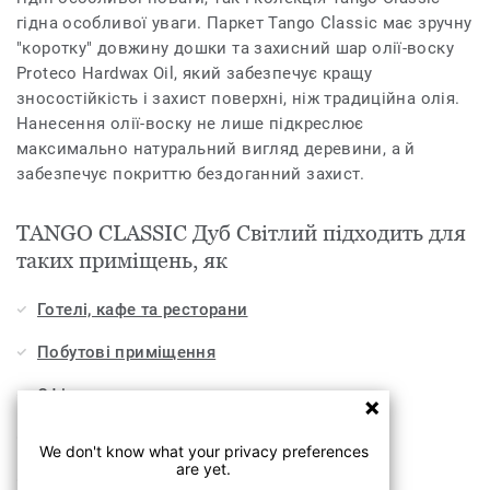
гідна особливої ​​уваги. Паркет Tango Classic має зручну
"коротку" довжину дошки та захисний шар олії-воску
Proteco Hardwax Oil, який забезпечує кращу
зносостійкість і захист поверхні, ніж традиційна олія.
Нанесення олії-воску не лише підкреслює
максимально натуральний вигляд деревини, а й
забезпечує покриттю бездоганний захист.
TANGO CLASSIC Дуб Світлий підходить для
таких приміщень, як
Готелі, кафе та ресторани
Побутові приміщення
Офіси
Спорт
We don't know what your privacy preferences
are yet.
Торговельні центри