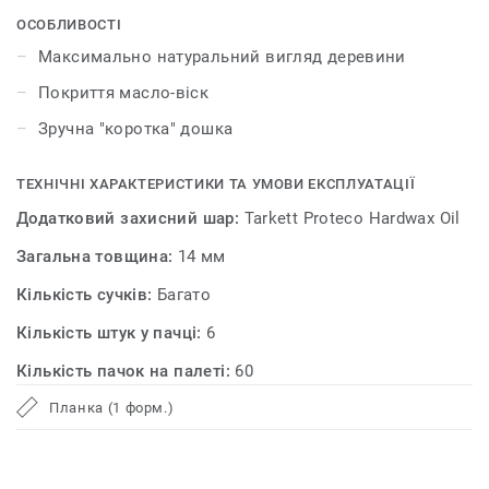
Нанесення олії-воску не лише підкреслює
ОСОБЛИВОСТІ
максимально натуральний вигляд деревини, а й
Максимально натуральний вигляд деревини
забезпечує покриттю бездоганний захист.
Покриття масло-віск
Зручна "коротка" дошка
ТЕХНІЧНІ ХАРАКТЕРИСТИКИ ТА УМОВИ ЕКСПЛУАТАЦІЇ
Додатковий захисний шар:
Tarkett Proteco Hardwax Oil
Загальна товщина:
14 мм
Кількість сучків:
Багато
Кількість штук у пачці:
6
Кількість пачок на палеті:
60
Планка (1 форм.)