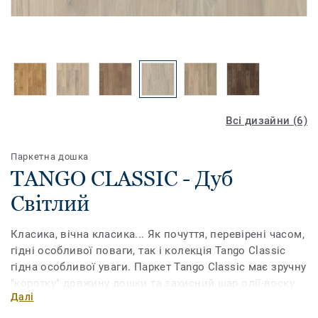
Всі дизайни (6)
Паркетна дошка
TANGO CLASSIC - Дуб
Світлий
Класика, вічна класика... Як почуття, перевірені часом,
гідні особливої ​​поваги, так і колекція Tango Classic
гідна особливої ​​уваги. Паркет Tango Classic має зручну
"коротку" довжину дошки та захисний шар олії-воску
Далі
Proteco Hardwax Oil, який забезпечує кращу
зносостійкість і захист поверхні, ніж традиційна олія.