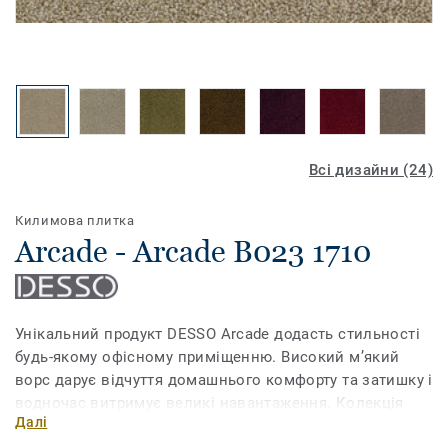
Всі дизайни (24)
Килимова плитка
Arcade - Arcade B023 1710
Унікальний продукт DESSO Arcade додасть стильності
будь-якому офісному приміщенню. Високий м’який
ворс дарує відчуття домашнього комфорту та затишку і
водночас витримує великі навантаження. Колекція
Далі
має широкий діапазон кольорів – від нейтральних