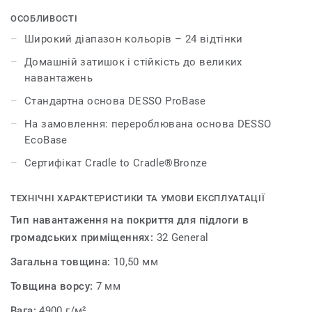
коричневих та бежевих до сміливих червоних,
фіолетових та золотих. DESSO Arcade дозволяє
ОСОБЛИВОСТІ
створити унікальний та надзвичайно комфортний
Широкий діапазон кольорів – 24 відтінки
інтер’єр.
Домашній затишок і стійкість до великих
навантажень
Стандартна основа DESSO ProBase
На замовлення: перероблювана основа DESSO
EcoBase
Сертифікат Cradle to Cradle®Bronze
ТЕХНІЧНІ ХАРАКТЕРИСТИКИ ТА УМОВИ ЕКСПЛУАТАЦІЇ
Тип навантаження на покриття для підлоги в
громадських приміщеннях:
32 General
Загальна товщина:
10,50 мм
Товщина ворсу:
7 мм
Вага:
4900 г/м²