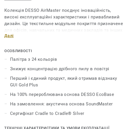
Колекція DESSO AirMaster поєднує іноваційність,
високі експлуатаційні характеристики і привабливий
дизайн. Це текстильне модульне покриття призначене
для офісів, навчальних та медичних закладів та інших
Далі
громадських приміщень. Воно позитивно впливає на
самопочуття та здоров’я людей. Дослідження довели,
що його запатентована технологія знижує
ОСОБЛИВОСТІ
концентрацію дрібного пилу в повітрі в чотири рази
Палітра з 24 кольорів
ефективніше, ніж звичайні килими й у вісім разів
Знижує концентрацію дрібного пилу в повітрі
ефективніше, ніж інші види покриттів. Плитка має
петлевий ворс і палітру з 24 кольорів.
Перший і єдиний продукт, який отримав відзнаку
GUI Gold Plus
На 100% перероблювана основа DESSO EcoBase
На замовлення: акустична основа SoundMaster
Сертифікат Cradle to Cradle® Silver
ТЕХНІЧНІ ХАРАКТЕРИСТИКИ ТА УМОВИ ЕКСПЛУАТАЦІЇ