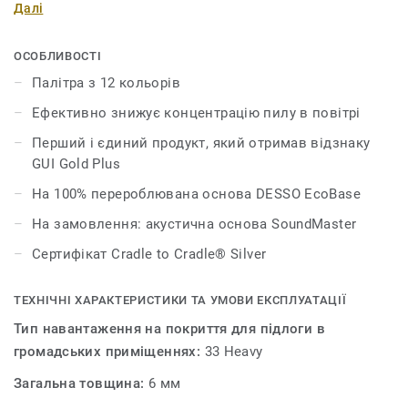
Далі
ми вважаємо своїм обов'язком розробляти продукти,
які сприяють здоровому способу життя та
ефективному робочому процесу.Килимова плитка
ОСОБЛИВОСТІ
Desso AirMaster® Atmos™, має запатентовану
Палітра з 12 кольорів
технологію, яка знижує концентрацію дрібного пилу в
Ефективно знижує концентрацію пилу в повітрі
повітрі в чотири рази ефективніше, ніж звичайні
килими й у вісім разів ефективніше, ніж інші види
Перший і єдиний продукт, який отримав відзнаку
покриттів.
GUI Gold Plus
На 100% перероблювана основа DESSO EcoBase
Палітра колекції складається з 12 кольорів
нейтральних і яскравих відтінків, які стануть
На замовлення: акустична основа SoundMaster
ідеальним фоном для створення сучасного стильного
Сертифікат Cradle to Cradle® Silver
інтер’єру. DESSO AirMaster Atmos™ ,має якісну
екологічну основу EcoBase, яка на 75% виготовлена з
ТЕХНІЧНІ ХАРАКТЕРИСТИКИ ТА УМОВИ ЕКСПЛУАТАЦІЇ
перероблюваної сировини у відповідності до
принципів безвідходного виробництва Cradle to
Тип навантаження на покриття для підлоги в
Cradle®.
громадських приміщеннях:
33 Heavy
Загальна товщина:
6 мм