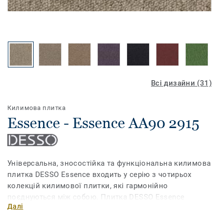
Всі дизайни (31)
Килимова плитка
Essence - Essence AA90 2915
Універсальна, зносостійка та функціональна килимова
плитка DESSO Essence входить у серію з чотирьох
колекцій килимової плитки, які гармонійно
поєднуються між собою. Плитка DESSO Essence
Далі
пропонує широкий вибір з понад 30 свіжих кольорів,