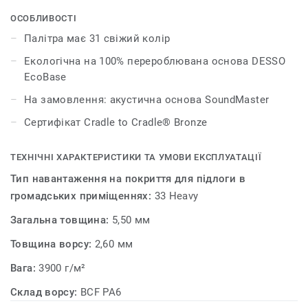
кожний з яких комбінується з кольоровим діапазоном
DESSO Essence Maze, DESSO Essence Structure та DESSO
ОСОБЛИВОСТІ
Essence Stripe. Це означає, що дизайнери можуть
Палітра має 31 свіжий колір
ефективніше поєднувати теплі та прохолодні
Екологічна на 100% перероблювана основа DESSO
нейтральні тони, вводити сміливі відтінки та робити
EcoBase
оригінальні акценти, а також використовувати
нескінченні можливості для комбінування і творчих
На замовлення: акустична основа SoundMaster
експериментів, які дає ця група колекцій. DESSO
Сертифікат Cradle to Cradle® Bronze
Essence є надзвичайно практичним і функціональним
рішенням для підлоги.
ТЕХНІЧНІ ХАРАКТЕРИСТИКИ ТА УМОВИ ЕКСПЛУАТАЦІЇ
Тип навантаження на покриття для підлоги в
громадських приміщеннях:
33 Heavy
Загальна товщина:
5,50 мм
Товщина ворсу:
2,60 мм
Вага:
3900 г/м²
Склад ворсу:
BCF PA6